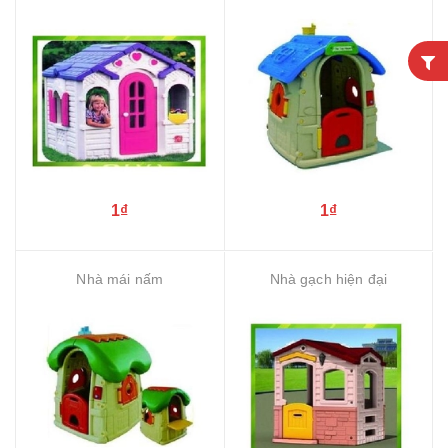
1₫
1₫
Nhà mái nấm
Nhà gạch hiện đại