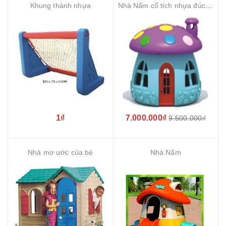
Khung thành nhựa
Nhà Nấm cổ tích nhựa đúc nhập khẩu
1₫
7.000.000₫
9.500.000₫
Nhà mơ ước của bé
Nhà Nấm