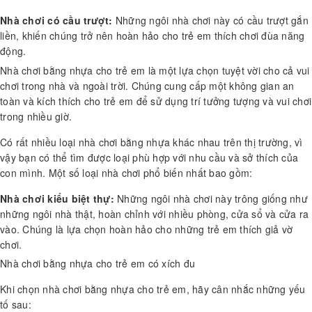
Nhà chơi có cầu trượt:
Những ngôi nhà chơi này có cầu trượt gắn
liền, khiến chúng trở nên hoàn hảo cho trẻ em thích chơi đùa năng
động.
Nhà chơi bằng nhựa cho trẻ em là một lựa chọn tuyệt vời cho cả vui
chơi trong nhà và ngoài trời. Chúng cung cấp một không gian an
toàn và kích thích cho trẻ em để sử dụng trí tưởng tượng và vui chơi
trong nhiều giờ.
Có rất nhiều loại nhà chơi bằng nhựa khác nhau trên thị trường, vì
vậy bạn có thể tìm được loại phù hợp với nhu cầu và sở thích của
con mình. Một số loại nhà chơi phổ biến nhất bao gồm:
Nhà chơi kiểu biệt thự:
Những ngôi nhà chơi này trông giống như
những ngôi nhà thật, hoàn chỉnh với nhiều phòng, cửa sổ và cửa ra
vào. Chúng là lựa chọn hoàn hảo cho những trẻ em thích giả vờ
chơi.
Nhà chơi bằng nhựa cho trẻ em có xích đu
Khi chọn nhà chơi bằng nhựa cho trẻ em, hãy cân nhắc những yếu
tố sau: