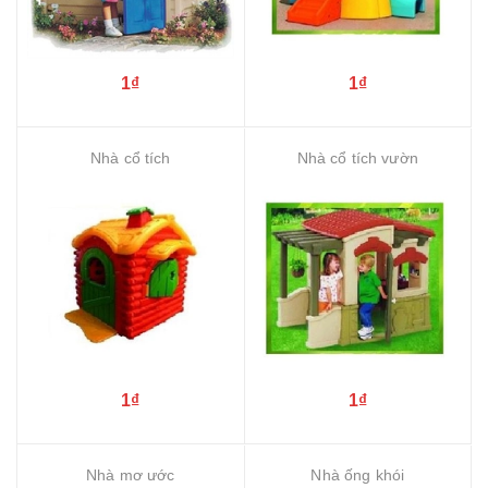
1₫
1₫
Nhà cổ tích
Nhà cổ tích vườn
1₫
1₫
Nhà mơ ước
Nhà ống khói