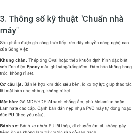
3. Thông số kỹ thuật "Chuẩn nhà
máy"
Sản phẩm được gia công trực tiếp trên dây chuyền công nghệ cao
của Sông Việt:
Khung chân:
Thép ống Oval hoặc thép khuôn định hình đặc biệt,
sơn tĩnh điện
Epoxy
màu ghi sáng/trắng/đen. Đảm bảo không bong
tróc, không rỉ sét.
Cơ cấu lật:
Bản lề hợp kim đúc siêu bền, lò xo trợ lực giúp thao tác
lật mặt bàn nhẹ nhàng, không bị kẹt.
Mặt bàn:
Gỗ MDF/HDF lõi xanh chống ẩm, phủ Melamine hoặc
Laminate cao cấp. Cạnh bàn dán nẹp nhựa PVC máy tự động hoặc
đúc PU (theo yêu cầu).
Bánh xe:
Bánh xe nhựa PU lõi thép, di chuyển êm ái, không gây
tiếng ồn và không làm trầy xước sàn gỗ/sàn gạch.