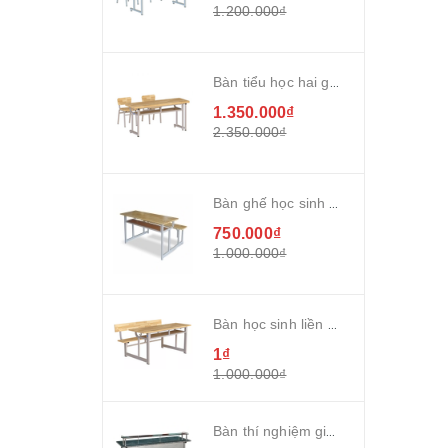
1.200.000₫
Bàn tiểu học hai ghế rời bán trú gỗ cao su
1.350.000₫
2.350.000₫
Bàn ghế học sinh gỗ cao su tự nhiên
750.000₫
1.000.000₫
Bàn học sinh liền ghế có tựa gỗ cao su ghép thanh phủ PU
1₫
1.000.000₫
Bàn thí nghiệm giáo viên innox 304