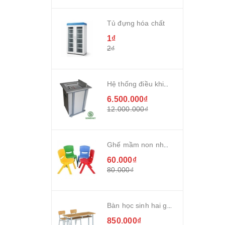
Tủ đựng hóa chất
1₫
2₫
Hệ thống điều khiển trung tâm
6.500.000₫
12.000.000₫
Ghế mầm non nhựa đúc
60.000₫
80.000₫
Bàn học sinh hai ghế rời gỗ cao su
850.000₫