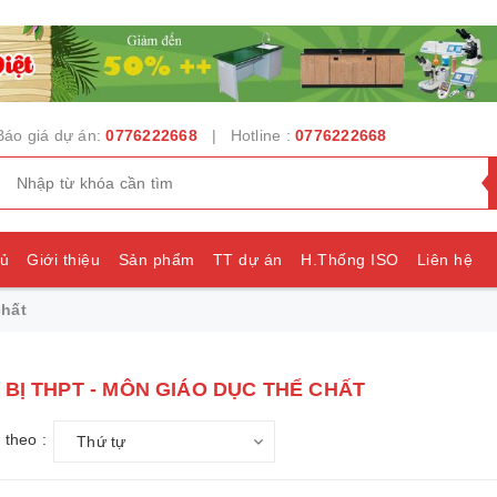
Báo giá dự án:
0776222668
| Hotline :
0776222668
hủ
Giới thiệu
Sản phẩm
TT dự án
H.Thống ISO
Liên hệ
chất
e
 BỊ THPT - MÔN GIÁO DỤC THỂ CHẤT
 theo :
Thứ tự