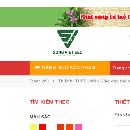
DANH MỤC SẢN PHẨM
Trang c
Trang chủ
Thiết bị THPT - Môn Giáo dục thể 
Catalog
TÌM KIẾM THEO
THIẾT
Sắp xếp
MÀU SẮC