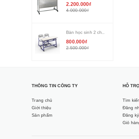
2.200.000₫
4.000.000₫
Bàn học sinh 2 chỗ ngồi S_study ergonomic chân không tăng chỉnh
800.000₫
2.500.000₫
THÔNG TIN CÔNG TY
HỖ TR
Trang chủ
Tìm kiế
Giới thiệu
Đăng n
Sản phẩm
Đăng k
Giỏ hàn