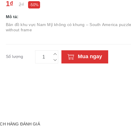
1₫
2₫
-50%
Mô tả:
Bản đồ khu vực Nam Mỹ không có khung – South America puzzl
without frame
Mua ngay
Số lượng
CH HÀNG ĐÁNH GIÁ