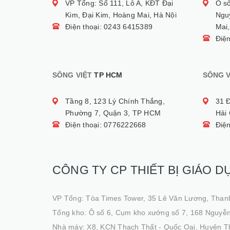
VP Tổng: Số 111, Lô A, KĐT Đại
Ô s
Kim, Đại Kim, Hoàng Mai, Hà Nội
Ngu
Điện thoại: 0243 6415389
Mai,
Điệ
SÔNG VIỆT
TP HCM
SÔNG V
Tầng 8, 123 Lý Chính Thắng,
31 
Phường 7, Quận 3, TP HCM
Hải
Điện thoại: 0776222668
Điệ
CÔNG TY CP THIẾT BỊ GIÁO D
VP Tổng: Tòa Times Tower, 35 Lê Văn Lương, Than
Tổng kho: Ô số 6, Cụm kho xưởng số 7, 168 Nguyễn
Nhà máy: X8, KCN Thạch Thất - Quốc Oai, Huyện T