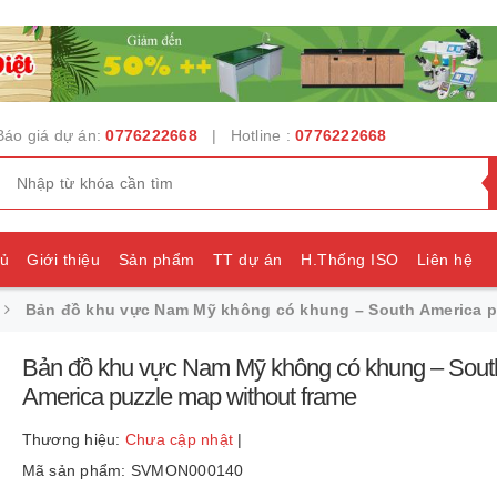
Báo giá dự án:
0776222668
| Hotline :
0776222668
hủ
Giới thiệu
Sản phẩm
TT dự án
H.Thống ISO
Liên hệ
Bản đồ khu vực Nam Mỹ không có khung – South America p
e
Bản đồ khu vực Nam Mỹ không có khung – Sout
America puzzle map without frame
Thương hiệu:
Chưa cập nhật
|
Mã sản phẩm: SVMON000140