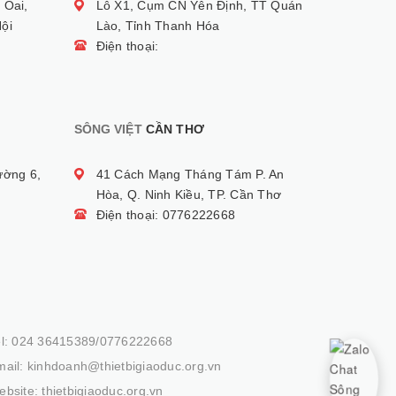
 Oai,
Lô X1, Cụm CN Yên Định, TT Quán
ội
Lào, Tỉnh Thanh Hóa
Điện thoại:
SÔNG VIỆT
CẦN THƠ
ường 6,
41 Cách Mạng Tháng Tám P. An
Hòa, Q. Ninh Kiều, TP. Cần Thơ
Điện thoại: 0776222668
el: 024 36415389/0776222668
ail: kinhdoanh@thietbigiaoduc.org.vn
bsite: thietbigiaoduc.org.vn