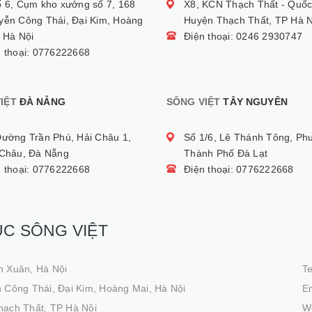
ố 6, Cụm kho xưởng số 7, 168
X8, KCN Thạch Thất - Quốc
yễn Công Thái, Đại Kim, Hoàng
Huyện Thạch Thất, TP Hà N
 Hà Nội
Điện thoại: 0246 2930747
n thoại: 0776222668
IỆT
ĐÀ NẴNG
SÔNG VIỆT
TÂY NGUYÊN
Đường Trần Phú, Hải Châu 1,
Số 1/6, Lê Thánh Tông, Ph
 Châu, Đà Nẵng
Thành Phố Đà Lạt
n thoại: 0776222668
Điện thoại: 0776222668
ỤC SÔNG VIỆT
h Xuân, Hà Nội
T
 Công Thái, Đại Kim, Hoàng Mai, Hà Nội
Em
hạch Thất, TP Hà Nội
We