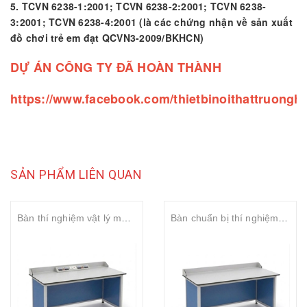
5. TCVN 6238-1:2001; TCVN 6238-2:2001; TCVN 6238-
3:2001; TCVN 6238-4:2001 (là các chứng nhận về sản xuất
đồ chơi trẻ em đạt QCVN3-2009/BKHCN)
DỰ ÁN CÔNG TY ĐÃ HOÀN THÀNH
https://www.facebook.com/thietbinoithattruongh
SẢN PHẨM LIÊN QUAN
Bàn thí nghiệm vật lý mặt HPL compact chịu axit - dài 1200mm
Bàn chuẩn bị thí nghiệm mặt HPL compact chịu axit - dài 1500mm