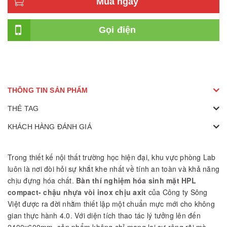
Mua ngay
Gọi điện
THÔNG TIN SẢN PHẨM
THẺ TAG
KHÁCH HÀNG ĐÁNH GIÁ
Trong thiết kế nội thất trường học hiện đại, khu vực phòng Lab
luôn là nơi đòi hỏi sự khắt khe nhất về tính an toàn và khả năng
chịu đựng hóa chất.
Bàn thí nghiệm hóa sinh mặt HPL
compact- chậu nhựa vòi inox chịu axit
của Công ty Sông
Việt được ra đời nhằm thiết lập một chuẩn mực mới cho không
gian thực hành 4.0. Với diện tích thao tác lý tưởng lên đến
2400x600mm, sản phẩm không chỉ mang lại sự rộng rãi mà