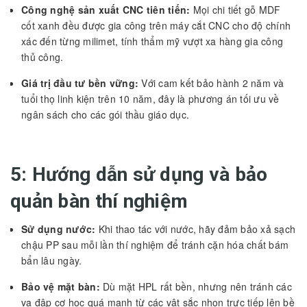
Công nghệ sản xuất CNC tiên tiến:
Mọi chi tiết gỗ MDF
cốt xanh đều được gia công trên máy cắt CNC cho độ chính
xác đến từng milimet, tính thẩm mỹ vượt xa hàng gia công
thủ công.
Giá trị đầu tư bền vững:
Với cam kết bảo hành 2 năm và
tuổi thọ linh kiện trên 10 năm, đây là phương án tối ưu về
ngân sách cho các gói thầu giáo dục.
5: Hướng dẫn sử dụng và bảo
quản bàn thí nghiệm
Sử dụng nước:
Khi thao tác với nước, hãy đảm bảo xả sạch
chậu PP sau mỗi lần thí nghiệm để tránh cặn hóa chất bám
bẩn lâu ngày.
Bảo vệ mặt bàn:
Dù mặt HPL rất bền, nhưng nên tránh các
va đập cơ học quá mạnh từ các vật sắc nhọn trực tiếp lên bề