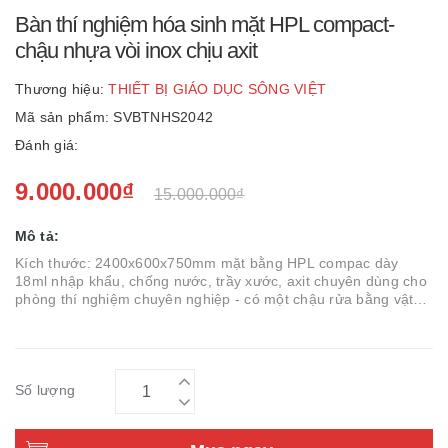
Bàn thí nghiệm hóa sinh mặt HPL compact-
chậu nhựa vòi inox chịu axit
Thương hiệu:
THIẾT BỊ GIÁO DỤC SÔNG VIỆT
Mã sản phẩm: SVBTNHS2042
Đánh giá:
9.000.000₫
15.000.000₫
Mô tả:
Kích thước: 2400x600x750mm mặt bằng HPL compac dày
18ml nhập khẩu, chống nước, trầy xước, axit chuyên dùng cho
phòng thí nghiệm chuyên nghiệp - có một chậu rửa bằng vật
liệu PP chuyên dụng chống axit nhập khẩu - vòi nước chuyên
dùng trong phòng th...
Số lượng