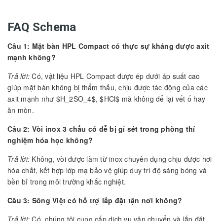
FAQ Schema
Câu 1: Mặt bàn HPL Compact có thực sự kháng được axit
mạnh không?
Trả lời:
Có, vật liệu HPL Compact được ép dưới áp suất cao
giúp mặt bàn không bị thẩm thấu, chịu được tác động của các
axit mạnh như $H_2SO_4$, $HCl$ mà không để lại vết ố hay
ăn mòn.
Câu 2: Vòi inox 3 chấu có dễ bị gỉ sét trong phòng thí
nghiệm hóa học không?
Trả lời:
Không, vòi được làm từ inox chuyên dụng chịu được hơi
hóa chất, kết hợp lớp mạ bảo vệ giúp duy trì độ sáng bóng và
bền bỉ trong môi trường khắc nghiệt.
Câu 3: Sông Việt có hỗ trợ lắp đặt tận nơi không?
Trả lời:
Có, chúng tôi cung cấp dịch vụ vận chuyển và lắp đặt