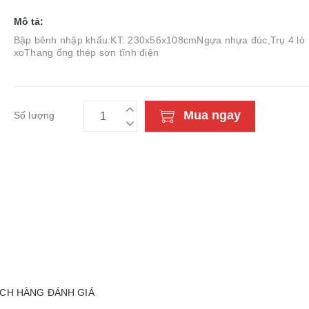
Mô tả:
Bập bênh nhập khẩu:KT: 230x56x108cmNgựa nhựa đúc,Trụ 4 lò
xoThang ống thép sơn tĩnh điện
Mua ngay
Số lượng
CH HÀNG ĐÁNH GIÁ