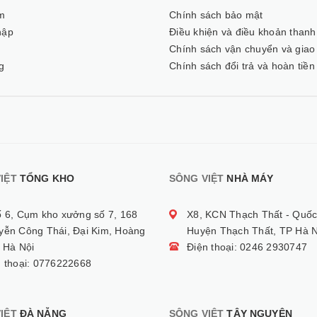
m
Chính sách bảo mật
hập
Điều khiện và điều khoản thanh
ý
Chính sách vận chuyển và giao
g
Chính sách đổi trả và hoàn tiền
IỆT
TỔNG KHO
SÔNG VIỆT
NHÀ MÁY
ố 6, Cụm kho xưởng số 7, 168
X8, KCN Thạch Thất - Quốc
yễn Công Thái, Đại Kim, Hoàng
Huyện Thạch Thất, TP Hà N
 Hà Nội
Điện thoại: 0246 2930747
n thoại: 0776222668
IỆT
ĐÀ NẴNG
SÔNG VIỆT
TÂY NGUYÊN