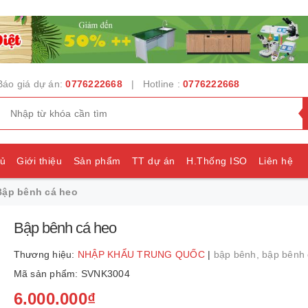
Báo giá dự án:
0776222668
| Hotline :
0776222668
hủ
Giới thiệu
Sản phẩm
TT dự án
H.Thống ISO
Liên hệ
Bập bênh cá heo
e
Bập bênh cá heo
Thương hiệu:
NHẬP KHẨU TRUNG QUỐC
|
bập bênh,
bập bênh 
Mã sản phẩm: SVNK3004
6.000.000₫