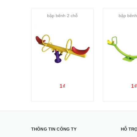
bập bênh 2 chỗ
bập bênh
1₫
1₫
THÔNG TIN CÔNG TY
HỖ TR