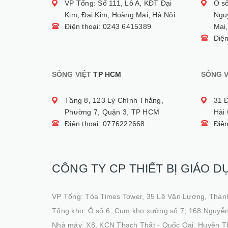
VP Tổng: Số 111, Lô A, KĐT Đại
Ô s
Kim, Đại Kim, Hoàng Mai, Hà Nội
Ngu
Điện thoại: 0243 6415389
Mai,
Điệ
SÔNG VIỆT
TP HCM
SÔNG V
Tầng 8, 123 Lý Chính Thắng,
31 
Phường 7, Quận 3, TP HCM
Hải
Điện thoại: 0776222668
Điệ
CÔNG TY CP THIẾT BỊ GIÁO D
VP Tổng: Tòa Times Tower, 35 Lê Văn Lương, Than
Tổng kho: Ô số 6, Cụm kho xưởng số 7, 168 Nguyễn
Nhà máy: X8, KCN Thạch Thất - Quốc Oai, Huyện T