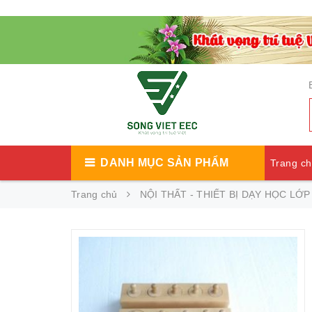
DANH MỤC SẢN PHẨM
Trang c
Trang chủ
NỘI THẤT - THIẾT BỊ DẠY HỌC LỚ
Catalog