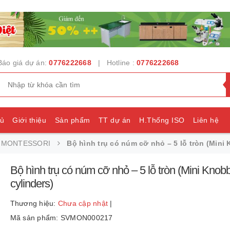
Báo giá dự án:
0776222668
| Hotline :
0776222668
hủ
Giới thiệu
Sản phẩm
TT dự án
H.Thống ISO
Liên hệ
P MONTESSORI
Bộ hình trụ có núm cỡ nhỏ – 5 lỗ tròn (Mini
e
Bộ hình trụ có núm cỡ nhỏ – 5 lỗ tròn (Mini Knob
cylinders)
Thương hiệu:
Chưa cập nhật
|
Mã sản phẩm: SVMON000217