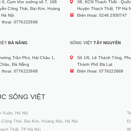
ố 6, Cụm kho xưởng số 7, 168
X8, KCN Thạch Thất - Quốc
yễn Công Thái, Đại Kim, Hoàng
Huyện Thạch Thất, TP Hà N
 Hà Nội
Điện thoại: 0246 2930747
n thoại: 0776222668
IỆT
ĐÀ NẴNG
SÔNG VIỆT
TÂY NGUYÊN
Đường Trần Phú, Hải Châu 1,
Số 1/6, Lê Thánh Tông, Ph
 Châu, Đà Nẵng
Thành Phố Đà Lạt
n thoại: 0776222668
Điện thoại: 0776222668
ỤC SÔNG VIỆT
h Xuân, Hà Nội
T
 Công Thái, Đại Kim, Hoàng Mai, Hà Nội
Em
hạch Thất, TP Hà Nội
We