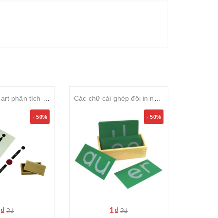
Hộp đựng chart phân tích câu
Các chữ cái ghép đôi in nhám cỡ lớn
Hộp 
- 50%
- 50%
1₫
1₫
2₫
2₫