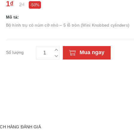
1₫
2₫
-50%
Mô tả:
Bộ hình trụ có núm cỡ nhỏ – 5 lỗ tròn (Mini Knobbed cylinders)
Mua ngay
Số lượng
CH HÀNG ĐÁNH GIÁ