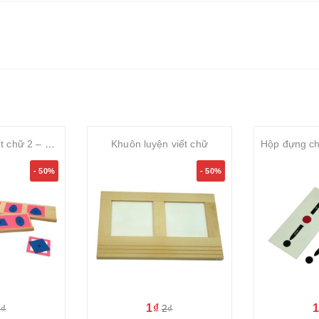
Khuôn luyện viết chữ 2 – Metal insets with 2 stands
Khuôn luyện viết chữ
- 50%
- 50%
1₫
2₫
2₫