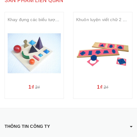
SẢN PHẨM LIÊN QUAN
Khay đựng các biểu tượng ngữ pháp
Khuôn luyện viết chữ 2 – Metal insets with 2 stands
1₫
1₫
2₫
2₫
THÔNG TIN CÔNG TY