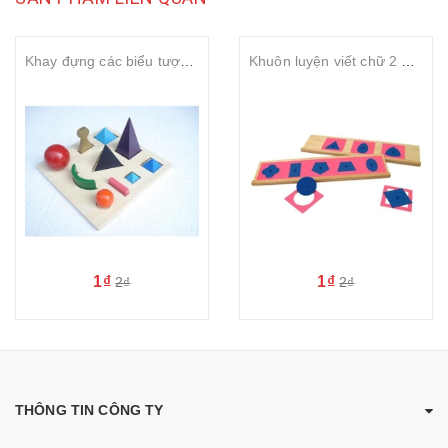
Khay đựng các biểu tượng ngữ pháp
Khuôn luyện viết chữ 2 – Metal insets with 2 stands
1₫
1₫
2₫
2₫
THÔNG TIN CÔNG TY