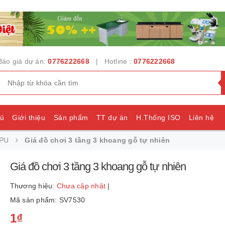
Báo giá dự án:
0776222668
| Hotline :
0776222668
hủ
Giới thiệu
Sản phẩm
TT dự án
H.Thống ISO
Liên hệ
 PU
Giá đồ chơi 3 tầng 3 khoang gỗ tự nhiên
e
Giá đồ chơi 3 tầng 3 khoang gỗ tự nhiên
Thương hiệu:
Chưa cập nhật
|
Mã sản phẩm: SV7530
1₫