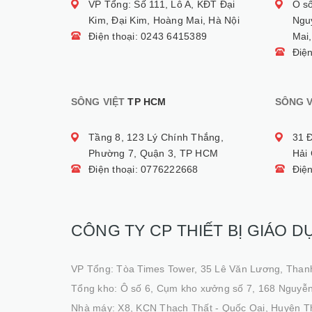
VP Tổng: Số 111, Lô A, KĐT Đại
Ô s
Kim, Đại Kim, Hoàng Mai, Hà Nội
Ngu
Điện thoại: 0243 6415389
Mai,
Điệ
SÔNG VIỆT
TP HCM
SÔNG V
Tầng 8, 123 Lý Chính Thắng,
31 
Phường 7, Quận 3, TP HCM
Hải
Điện thoại: 0776222668
Điệ
CÔNG TY CP THIẾT BỊ GIÁO D
VP Tổng: Tòa Times Tower, 35 Lê Văn Lương, Than
Tổng kho: Ô số 6, Cụm kho xưởng số 7, 168 Nguyễn
Nhà máy: X8, KCN Thạch Thất - Quốc Oai, Huyện T