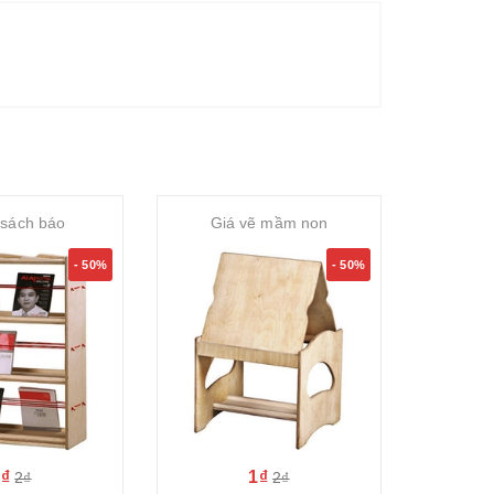
 sách báo
Giá vẽ mầm non
kệ 
- 50%
- 50%
1₫
1₫
2₫
2₫