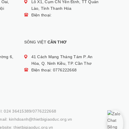
 Oai,
Lô X1, Cụm CN Yên Định, TT Quán
ội
Lào, Tỉnh Thanh Hóa
Điện thoại:
SÔNG VIỆT
CẦN THƠ
ường 6,
41 Cách Mạng Tháng Tám P. An
Hòa, Q. Ninh Kiều, TP. Cần Thơ
Điện thoại: 0776222668
el: 024 36415389/0776222668
ail: kinhdoanh@thietbigiaoduc.org.vn
bsite: thietbigiaoduc.org.vn