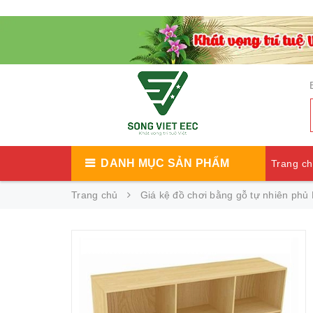
DANH MỤC SẢN PHẨM
Trang c
Trang chủ
Giá kệ đồ chơi bằng gỗ tự nhiên phủ
Catalog