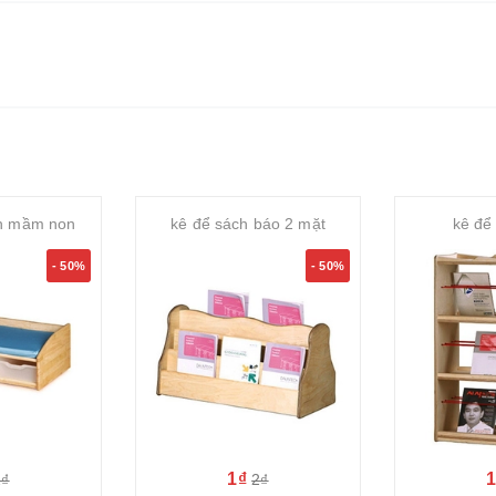
ch mầm non
kê để sách báo 2 mặt
kê để
- 50%
- 50%
1₫
2₫
2₫