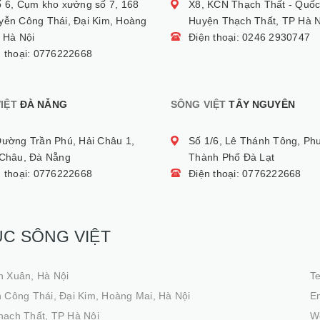
ố 6, Cụm kho xưởng số 7, 168
X8, KCN Thạch Thất - Quốc
yễn Công Thái, Đại Kim, Hoàng
Huyện Thạch Thất, TP Hà N
 Hà Nội
Điện thoại: 0246 2930747
n thoại: 0776222668
IỆT
ĐÀ NẴNG
SÔNG VIỆT
TÂY NGUYÊN
Đường Trần Phú, Hải Châu 1,
Số 1/6, Lê Thánh Tông, Ph
 Châu, Đà Nẵng
Thành Phố Đà Lạt
n thoại: 0776222668
Điện thoại: 0776222668
ỤC SÔNG VIỆT
h Xuân, Hà Nội
T
 Công Thái, Đại Kim, Hoàng Mai, Hà Nội
Em
hạch Thất, TP Hà Nội
We