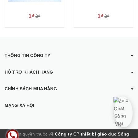
1₫
1₫
2₫
2₫
THÔNG TIN CÔNG TY
HỖ TRỢ KHÁCH HÀNG
CHÍNH SÁCH MUA HÀNG
MẠNG XÃ HỘI
© Bản quyền thuộc về
Công ty CP thiết bị giáo dục Sông