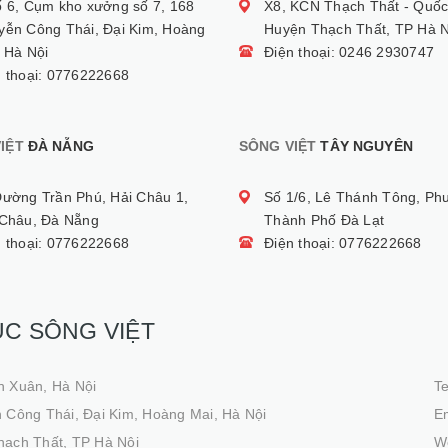
ố 6, Cụm kho xưởng số 7, 168
X8, KCN Thạch Thất - Quốc
yễn Công Thái, Đại Kim, Hoàng
Huyện Thạch Thất, TP Hà N
 Hà Nội
Điện thoại: 0246 2930747
n thoại: 0776222668
IỆT
ĐÀ NẴNG
SÔNG VIỆT
TÂY NGUYÊN
Đường Trần Phú, Hải Châu 1,
Số 1/6, Lê Thánh Tông, Ph
 Châu, Đà Nẵng
Thành Phố Đà Lạt
n thoại: 0776222668
Điện thoại: 0776222668
ỤC SÔNG VIỆT
h Xuân, Hà Nội
T
 Công Thái, Đại Kim, Hoàng Mai, Hà Nội
Em
hạch Thất, TP Hà Nội
We