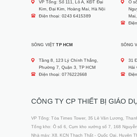
VP Tổng: Số 111, Lô A, KĐT Đại
Ô s
Kim, Đại Kim, Hoàng Mai, Hà Nội
Ngu
Điện thoại: 0243 6415389
Mai,
Điệ
SÔNG VIỆT
TP HCM
SÔNG V
Tầng 8, 123 Lý Chính Thắng,
31 
Phường 7, Quận 3, TP HCM
Hải
Điện thoại: 0776222668
Điệ
CÔNG TY CP THIẾT BỊ GIÁO D
VP Tổng: Tòa Times Tower, 35 Lê Văn Lương, Than
Tổng kho: Ô số 6, Cụm kho xưởng số 7, 168 Nguyễn
Nhà máy: X8, KCN Thạch Thất - Quốc Oai, Huyện T