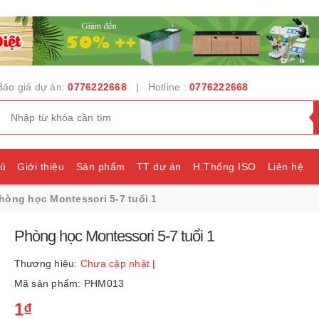
Báo giá dự án:
0776222668
| Hotline :
0776222668
hủ
Giới thiệu
Sản phẩm
TT dự án
H.Thống ISO
Liên hệ
hòng học Montessori 5-7 tuổi 1
e
Phòng học Montessori 5-7 tuổi 1
Thương hiệu:
Chưa cập nhật
|
Mã sản phẩm: PHM013
1₫