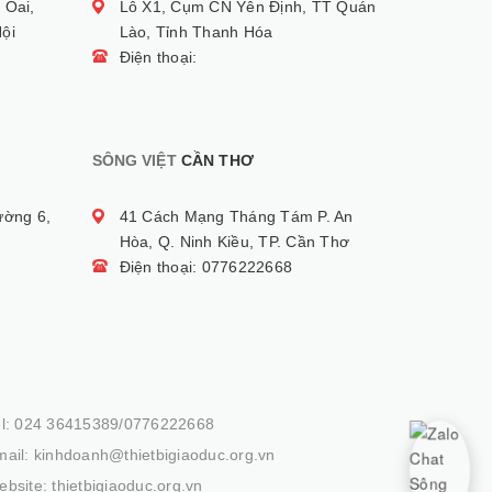
 Oai,
Lô X1, Cụm CN Yên Định, TT Quán
ội
Lào, Tỉnh Thanh Hóa
Điện thoại:
SÔNG VIỆT
CẦN THƠ
ường 6,
41 Cách Mạng Tháng Tám P. An
Hòa, Q. Ninh Kiều, TP. Cần Thơ
Điện thoại: 0776222668
el: 024 36415389/0776222668
ail: kinhdoanh@thietbigiaoduc.org.vn
bsite: thietbigiaoduc.org.vn