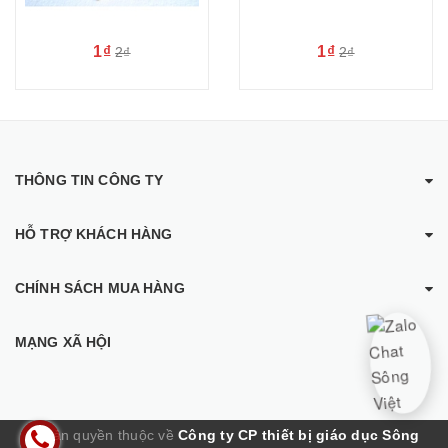
1₫
1₫
2₫
2₫
THÔNG TIN CÔNG TY
HỖ TRỢ KHÁCH HÀNG
CHÍNH SÁCH MUA HÀNG
MẠNG XÃ HỘI
© Bản quyền thuộc về
Công ty CP thiết bị giáo dục Sông