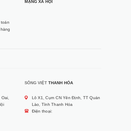
MẠNG XÃ HỘI
 toán
 hàng
SÔNG VIỆT
THANH HÓA
 Oai,
Lô X1, Cụm CN Yên Định, TT Quán
ội
Lào, Tỉnh Thanh Hóa
Điện thoại: