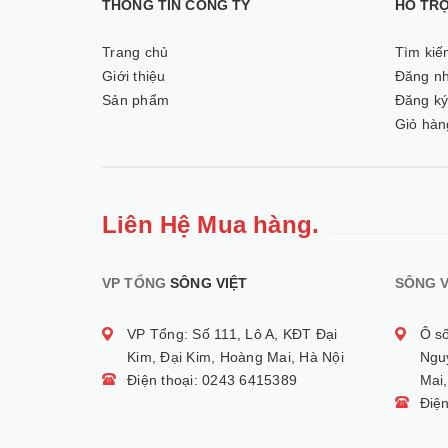
THÔNG TIN CÔNG TY
HỖ TR
Trang chủ
Tìm kiế
Giới thiệu
Đăng n
Sản phẩm
Đăng k
Giỏ hàn
Liên Hệ Mua hàng.
VP TỔNG
SÔNG VIỆT
SÔNG V
VP Tổng: Số 111, Lô A, KĐT Đại
Ô s
Kim, Đại Kim, Hoàng Mai, Hà Nội
Ngu
Điện thoại: 0243 6415389
Mai,
Điệ