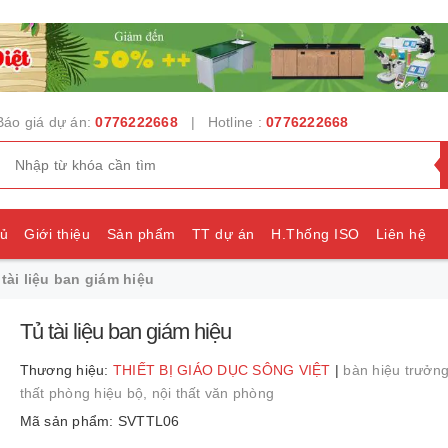
Báo giá dự án:
0776222668
| Hotline :
0776222668
hủ
Giới thiệu
Sản phẩm
TT dự án
H.Thống ISO
Liên hệ
tài liệu ban giám hiệu
e
Tủ tài liệu ban giám hiệu
Thương hiệu:
THIẾT BỊ GIÁO DỤC SÔNG VIỆT
|
bàn hiệu trưởn
thất phòng hiệu bộ,
nội thất văn phòng
Mã sản phẩm: SVTTL06