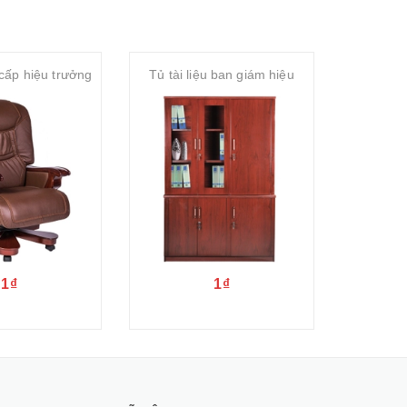
cấp hiệu trưởng
Tủ tài liệu ban giám hiệu
Tủ tài 
1₫
1₫