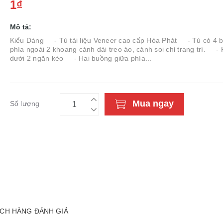
1₫
Mô tả:
Kiểu Dáng - Tủ tài liệu Veneer cao cấp Hòa Phát - Tủ có 4 
phía ngoài 2 khoang cánh dài treo áo, cánh soi chỉ trang trí. - 
dưới 2 ngăn kéo - Hai buồng giữa phía...
Mua ngay
Số lượng
CH HÀNG ĐÁNH GIÁ