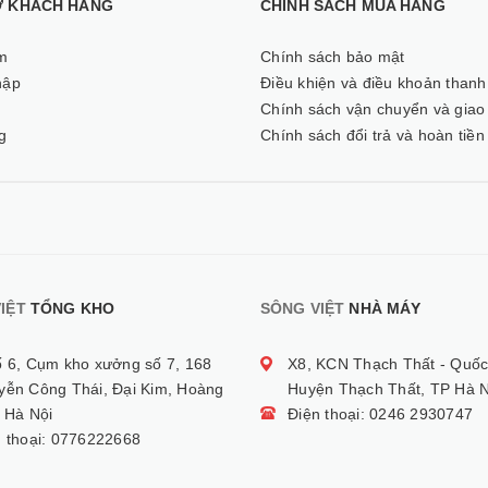
Ợ KHÁCH HÀNG
CHÍNH SÁCH MUA HÀNG
m
Chính sách bảo mật
hập
Điều khiện và điều khoản thanh
ý
Chính sách vận chuyển và giao
g
Chính sách đổi trả và hoàn tiền
IỆT
TỔNG KHO
SÔNG VIỆT
NHÀ MÁY
ố 6, Cụm kho xưởng số 7, 168
X8, KCN Thạch Thất - Quốc
yễn Công Thái, Đại Kim, Hoàng
Huyện Thạch Thất, TP Hà N
 Hà Nội
Điện thoại: 0246 2930747
n thoại: 0776222668