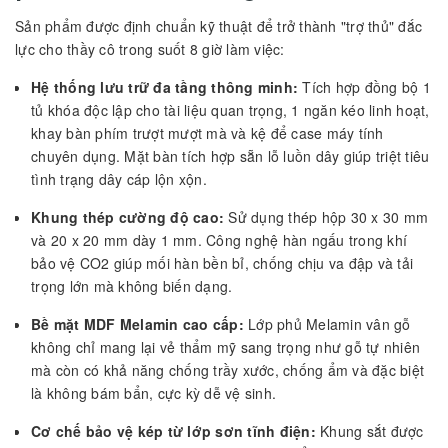
Sản phẩm được định chuẩn kỹ thuật để trở thành "trợ thủ" đắc
lực cho thầy cô trong suốt 8 giờ làm việc:
Hệ thống lưu trữ đa tầng thông minh:
Tích hợp đồng bộ 1
tủ khóa độc lập cho tài liệu quan trọng, 1 ngăn kéo linh hoạt,
khay bàn phím trượt mượt mà và kệ để case máy tính
chuyên dụng. Mặt bàn tích hợp sẵn lỗ luồn dây giúp triệt tiêu
tình trạng dây cáp lộn xộn.
Khung thép cường độ cao:
Sử dụng thép hộp 30 x 30 mm
và 20 x 20 mm dày 1 mm. Công nghệ hàn ngấu trong khí
bảo vệ CO2 giúp mối hàn bền bỉ, chống chịu va đập và tải
trọng lớn mà không biến dạng.
Bề mặt MDF Melamin cao cấp:
Lớp phủ Melamin vân gỗ
không chỉ mang lại vẻ thẩm mỹ sang trọng như gỗ tự nhiên
mà còn có khả năng chống trầy xước, chống ẩm và đặc biệt
là không bám bẩn, cực kỳ dễ vệ sinh.
Cơ chế bảo vệ kép từ lớp sơn tĩnh điện:
Khung sắt được