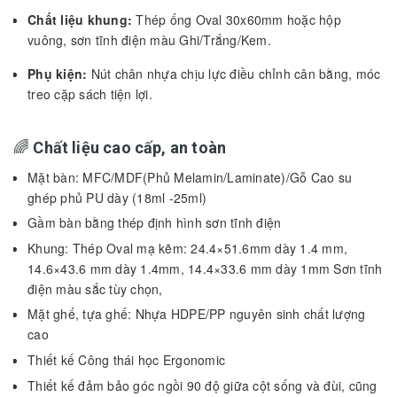
Chất liệu khung:
Thép ống Oval 30x60mm hoặc hộp
vuông, sơn tĩnh điện màu Ghi/Trắng/Kem.
Phụ kiện:
Nút chân nhựa chịu lực điều chỉnh cân bằng, móc
treo cặp sách tiện lợi.
🌈
Chất liệu cao cấp, an toàn
Mặt bàn: MFC/MDF(Phủ Melamin/Laminate)/Gỗ Cao su
ghép phủ PU dày (18ml -25ml)
Gầm bàn bằng thép định hình sơn tĩnh điện
Khung: Thép Oval mạ kẽm: 24.4×51.6mm dày 1.4 mm,
14.6×43.6 mm dày 1.4mm, 14.4×33.6 mm dày 1mm Sơn tĩnh
điện màu sắc tùy chọn,
Mặt ghế, tựa ghế: Nhựa HDPE/PP nguyên sinh chất lượng
cao
Thiết kế Công thái học Ergonomic
Thiết kế đảm bảo góc ngồi 90 độ giữa cột sống và đùi, cũng