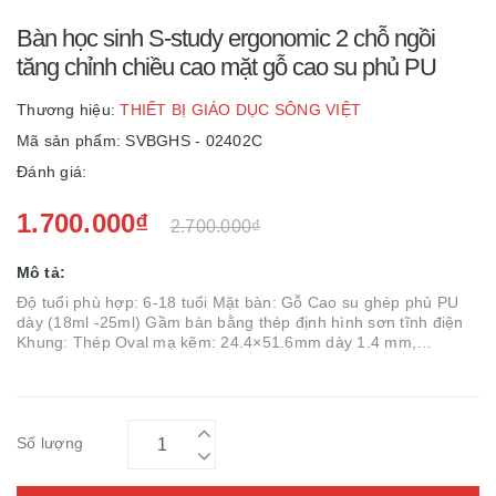
Bàn học sinh S-study ergonomic 2 chỗ ngồi
tăng chỉnh chiều cao mặt gỗ cao su phủ PU
Thương hiệu:
THIẾT BỊ GIÁO DỤC SÔNG VIỆT
Mã sản phẩm: SVBGHS - 02402C
Đánh giá:
1.700.000₫
2.700.000₫
Mô tả:
Độ tuổi phù hợp: 6-18 tuổi Mặt bàn: Gỗ Cao su ghép phủ PU
dày (18ml -25ml) Gầm bàn bằng thép định hình sơn tĩnh điện
Khung: Thép Oval mạ kẽm: 24.4×51.6mm dày 1.4 mm,
14.6×43.6 mm dày 1.4mm, 14.4×33.6 mm dày 1mm Sơn tĩnh
điện màu sắc tùy chọn, Mặt...
Số lượng