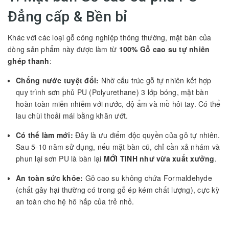
Đẳng cấp & Bền bỉ
Khác với các loại gỗ công nghiệp thông thường, mặt bàn của
dòng sản phẩm này được làm từ
100% Gỗ cao su tự nhiên
ghép thanh
:
Chống nước tuyệt đối:
Nhờ cấu trúc gỗ tự nhiên kết hợp
quy trình sơn phủ PU (Polyurethane) 3 lớp bóng, mặt bàn
hoàn toàn miễn nhiễm với nước, độ ẩm và mồ hôi tay. Có thể
lau chùi thoải mái bằng khăn ướt.
Có thể làm mới:
Đây là ưu điểm độc quyền của gỗ tự nhiên.
Sau 5-10 năm sử dụng, nếu mặt bàn cũ, chỉ cần xả nhám và
phun lại sơn PU là bàn lại
MỚI TINH như vừa xuất xưởng
.
An toàn sức khỏe:
Gỗ cao su không chứa Formaldehyde
(chất gây hại thường có trong gỗ ép kém chất lượng), cực kỳ
an toàn cho hệ hô hấp của trẻ nhỏ.