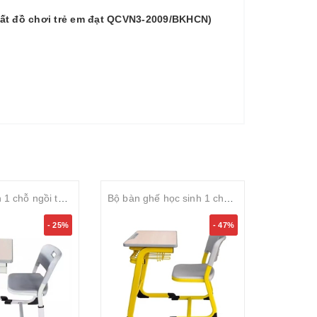
uất đồ chơi trẻ em đạt QCVN3-2009/BKHCN)
Bàn học sinh 1 chỗ ngồi tăng chỉnh
Bộ bàn ghế học sinh 1 chỗ ngồi S-study ergonomic
- 25%
- 47%