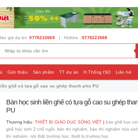
Báo giá dự án:
0776222668
| Hotline :
0776222668
hủ
Giới thiệu
Sản phẩm
TT dự án
H.Thống ISO
Liên hệ
liền ghế có tựa gỗ cao su ghép thanh phủ PU
e
Bàn học sinh liền ghế có tựa gỗ cao su ghép tha
PU
Thương hiệu:
THIẾT BỊ GIÁO DỤC SÔNG VIỆT
|
bàn ghế học si
ghế học sinh 2 chỗ ngồi,
bàn thí nghiệm,
bàn thí nghiệm hóa sin
thí nghiệm,
nội thất trường học,
thiết bị trường học