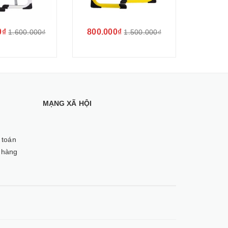
0₫
800.000₫
500.0
1.600.000₫
1.500.000₫
MẠNG XÃ HỘI
 toán
 hàng