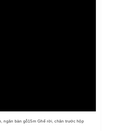
, ngăn bàn gỗ15m Ghế rời, chân trước hộp