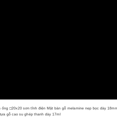
n ống □20x20 sơn tĩnh điện Mặt bàn gỗ melamine nẹp bọc dày 18mm
tựa gỗ cao su ghép thanh dày 17ml