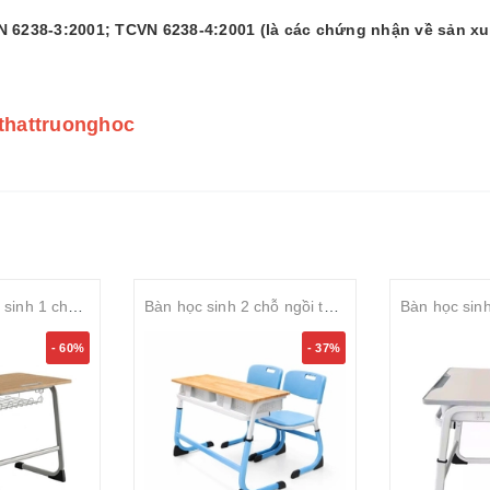
N 6238-3:2001; TCVN 6238-4:2001 (là các chứng nhận về sản x
ithattruonghoc
Bộ bàn ghế học sinh 1 chỗ ngồi cố định S-study mặt gỗ MDF 18mm rộng 600mm
Bàn học sinh 2 chỗ ngồi tăng chỉnh
- 60%
- 37%