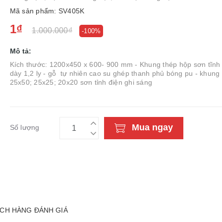
Mã sản phẩm: SV405K
1₫
1.000.000₫
-100%
Mô tả:
Kích thước: 1200x450 x 600- 900 mm - Khung thép hộp sơn tĩnh
dày 1,2 ly - gỗ tự nhiên cao su ghép thanh phủ bóng pu - khung
25x50; 25x25; 20x20 sơn tỉnh điện ghi sáng
Mua ngay
Số lượng
CH HÀNG ĐÁNH GIÁ