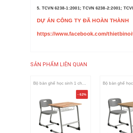
5. TCVN 6238-1:2001; TCVN 6238-2:2001; TCV
DỰ ÁN CÔNG TY ĐÃ HOÀN THÀNH
https://www.facebook.com/thietbino
SẢN PHẨM LIÊN QUAN
Bộ bàn ghế học sinh 1 chỗ ngồi cố định S-study mặt gỗ tự nhiên Cao Su 18mm rộng 600mm
- 62%