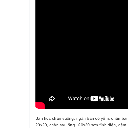
Bàn học chân vuông, ngăn bàn có yếm, chân bà
20x20, chân sau ống □20x20 sơn tĩnh điện, đệm 