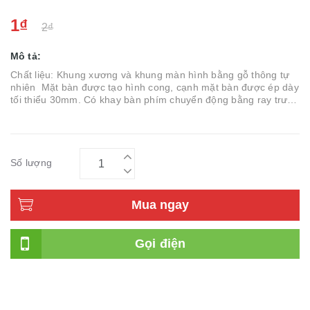
1₫
2₫
Mô tả:
Chất liệu: Khung xương và khung màn hình bằng gỗ thông tự
nhiên Mặt bàn được tạo hình cong, cạnh mặt bàn được ép dày
tối thiểu 30mm. Có khay bàn phím chuyển động bằng ray trượt.
Bàn có 02 cánh bên liên kết vào mặt chính. Cánh hai bên bộ
bàn ...
Số lượng
Mua ngay
Gọi điện