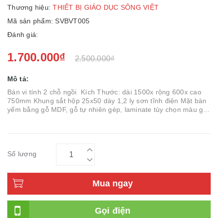
Thương hiệu:
THIẾT BỊ GIÁO DỤC SÔNG VIỆT
Mã sản phẩm: SVBVT005
Đánh giá:
1.700.000₫
2.500.000₫
Mô tả:
Bàn vi tính 2 chỗ ngồi Kích Thước: dài 1500x rộng 600x cao
750mm Khung sắt hộp 25x50 dày 1,2 ly sơn tĩnh điện Mặt bàn
yếm bằng gỗ MDF, gỗ tự nhiên gép, laminate tùy chọn màu gỗ
tùy chọn, có kệ để máy tính
Số lượng
Mua ngay
Gọi điện