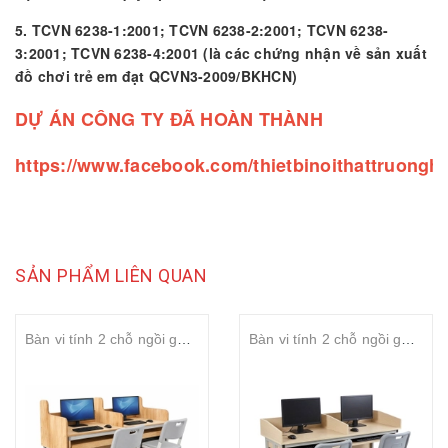
5. TCVN 6238-1:2001; TCVN 6238-2:2001; TCVN 6238-
3:2001; TCVN 6238-4:2001 (là các chứng nhận về sản xuất
đồ chơi trẻ em đạt QCVN3-2009/BKHCN)
DỰ ÁN CÔNG TY ĐÃ HOÀN THÀNH
https://www.facebook.com/thietbinoithattruongh
SẢN PHẨM LIÊN QUAN
Bàn vi tính 2 chỗ ngồi ghế công thái học S-study ergonomic chống gù
Bàn vi tính 2 chỗ ngồi ghế công thái học chống gù chống cận