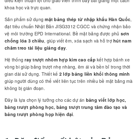
điều kiện thuận lợi cho giáo viên trình bày bài giảng một cách
khoa học và trực quan.
Sản phẩm sử dụng
mặt bảng thép từ nhập khẩu Hàn Quốc
,
đạt tiêu chuẩn Nhật Bản JISG3312 CGCC và chứng nhận bảo
vệ môi trường EPD International. Bề mặt bảng được phủ
sơn
chống lóa 3 chiều
, giúp viết êm, xóa sạch và hỗ trợ
hút nam
châm treo tài liệu giảng dạy
.
Hệ thống
ray trượt nhôm hợp kim cao cấp
kết hợp bánh xe
vòng bi giúp bảng trượt nhẹ nhàng, êm ái và bền bỉ trong thời
gian dài sử dụng. Thiết kế
2 lớp bảng liền khối thông minh
giúp người dùng có thể viết liên tục trên nhiều bề mặt bảng mà
không bị gián đoạn.
Đây là lựa chọn lý tưởng cho các dự án
bảng viết lớp học,
bảng trượt phòng học, bảng trượt trung tâm đào tạo và
bảng trượt phòng họp hiện đại
.