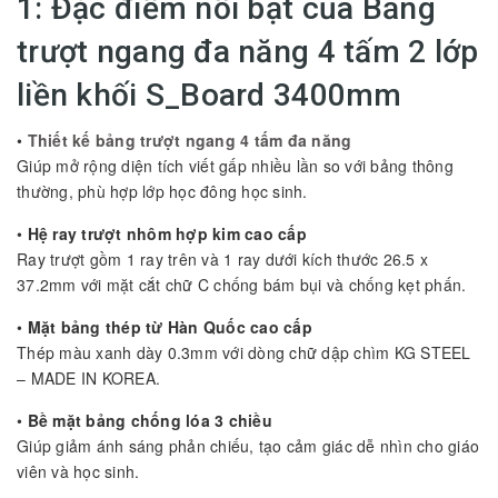
1: Đặc điểm nổi bật của Bảng
trượt ngang đa năng 4 tấm 2 lớp
liền khối S_Board 3400mm
•
Thiết kế bảng trượt ngang 4 tấm đa năng
Giúp mở rộng diện tích viết gấp nhiều lần so với bảng thông
thường, phù hợp lớp học đông học sinh.
•
Hệ ray trượt nhôm hợp kim cao cấp
Ray trượt gồm 1 ray trên và 1 ray dưới kích thước 26.5 x
37.2mm với mặt cắt chữ C chống bám bụi và chống kẹt phấn.
•
Mặt bảng thép từ Hàn Quốc cao cấp
Thép màu xanh dày 0.3mm với dòng chữ dập chìm KG STEEL
– MADE IN KOREA.
•
Bề mặt bảng chống lóa 3 chiều
Giúp giảm ánh sáng phản chiếu, tạo cảm giác dễ nhìn cho giáo
viên và học sinh.