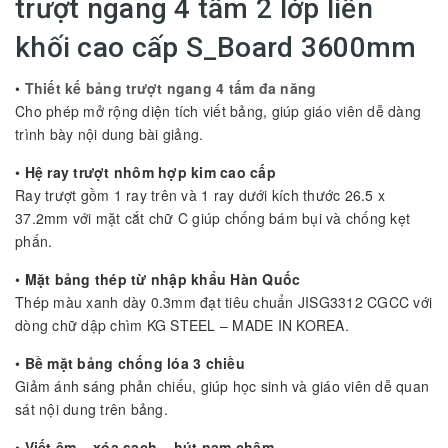
trượt ngang 4 tấm 2 lớp liền
khối cao cấp S_Board 3600mm
•
Thiết kế bảng trượt ngang 4 tấm đa năng
Cho phép mở rộng diện tích viết bảng, giúp giáo viên dễ dàng
trình bày nội dung bài giảng.
•
Hệ ray trượt nhôm hợp kim cao cấp
Ray trượt gồm 1 ray trên và 1 ray dưới kích thước 26.5 x
37.2mm với mặt cắt chữ C giúp chống bám bụi và chống kẹt
phấn.
•
Mặt bảng thép từ nhập khẩu Hàn Quốc
Thép màu xanh dày 0.3mm đạt tiêu chuẩn JISG3312 CGCC với
dòng chữ dập chìm KG STEEL – MADE IN KOREA.
•
Bề mặt bảng chống lóa 3 chiều
Giảm ánh sáng phản chiếu, giúp học sinh và giáo viên dễ quan
sát nội dung trên bảng.
•
Viết êm – xóa sạch – hút nam châm