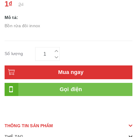
1₫
2₫
Mô tả:
Bồn rửa đôi innox
Số lượng
Mua ngay
Gọi điện
THÔNG TIN SẢN PHẨM
THẺ TAG