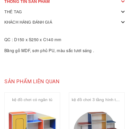
THÔNG TIN SẢN PHẨM
THẺ TAG
KHÁCH HÀNG ĐÁNH GIÁ
QC : D150 x S250 x C140 mm
Bằng gỗ MDF, sơn phủ PU, màu sắc tươi sáng .
SẢN PHẨM LIÊN QUAN
kệ đồ chơi có ngăn tủ
kệ đồ chơi 3 tầng hình tháp