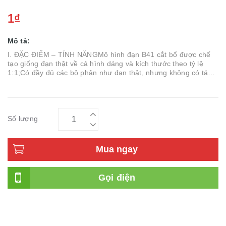
1₫
Mô tả:
I. ĐẶC ĐIỂM – TÍNH NĂNGMô hình đạn B41 cắt bổ được chế
tạo giống đạn thật về cả hình dáng và kích thước theo tỷ lệ
1:1;Có đầy đủ các bộ phận như đạn thật, nhưng không có tác
dụ
Số lượng
Mua ngay
Gọi điện