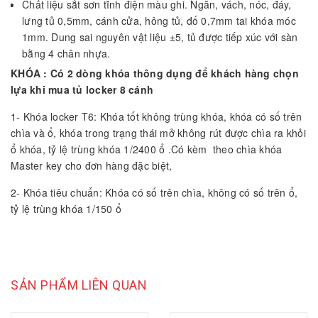
Chất liệu sắt sơn tĩnh điện màu ghi. Ngăn, vách, nóc, đáy,
lưng tủ 0,5mm, cánh cửa, hông tủ, đố 0,7mm tai khóa móc
1mm. Dung sai nguyên vật liệu ±5, tủ được tiếp xúc với sàn
bằng 4 chân nhựa.
KHÓA : Có 2 dòng khóa thông dụng để khách hàng chọn
lựa khi mua tủ locker 8 cánh
1- Khóa locker T6: Khóa tốt không trùng khóa, khóa có số trên
chìa và ổ, khóa trong trạng thái mở không rút được chìa ra khỏi
ổ khóa, tỷ lệ trùng khóa 1/2400 ổ .Có kèm theo chìa khóa
Master key cho đơn hàng đặc biệt,
2- Khóa tiêu chuẩn: Khóa có số trên chìa, không có số trên ổ,
tỷ lệ trùng khóa 1/150 ổ
SẢN PHẨM LIÊN QUAN