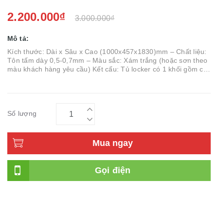
2.200.000₫
3.000.000₫
Mô tả:
Kích thước: Dài x Sâu x Cao (1000x457x1830)mm – Chất liệu:
Tôn tấm dày 0,5-0,7mm – Màu sắc: Xám trắng (hoặc sơn theo
màu khách hàng yêu cầu) Kết cấu: Tủ locker có 1 khối gồm có
6 ngăn đều nhau, cánh sắt mở sử dụng khóa locker, tay nắm
v...
Số lượng
Mua ngay
Gọi điện