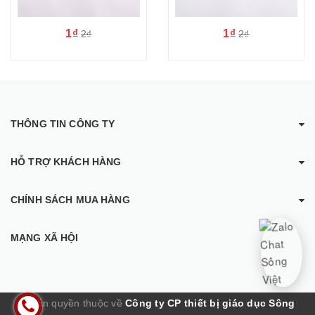
1₫
1₫
2₫
2₫
THÔNG TIN CÔNG TY
HỖ TRỢ KHÁCH HÀNG
CHÍNH SÁCH MUA HÀNG
MẠNG XÃ HỘI
© Bản quyền thuộc về
Công ty CP thiết bị giáo dục Sông