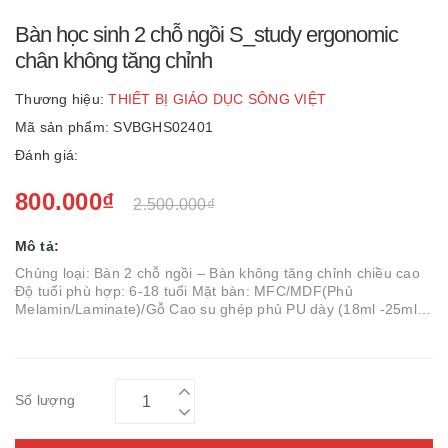
Bàn học sinh 2 chỗ ngồi S_study ergonomic
chân không tăng chỉnh
Thương hiệu:
THIẾT BỊ GIÁO DỤC SÔNG VIỆT
Mã sản phẩm: SVBGHS02401
Đánh giá:
800.000₫
2.500.000₫
Mô tả:
Chủng loại: Bàn 2 chỗ ngồi – Bàn không tăng chỉnh chiều cao
Độ tuổi phù hợp: 6-18 tuổi Mặt bàn: MFC/MDF(Phủ
Melamin/Laminate)/Gỗ Cao su ghép phủ PU dày (18ml -25ml)
Gầm bàn bằng thép định hình sơn tĩnh điện Khung: Thép Oval
mạ kẽm: 24.4×51.6mm dà...
Số lượng