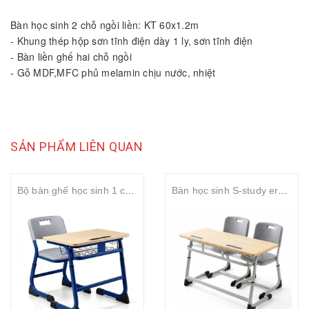
Bàn học sinh 2 chỗ ngồi liền: KT 60x1.2m
- Khung thép hộp sơn tĩnh điện dày 1 ly, sơn tĩnh điện
- Bàn liền ghế hai chỗ ngồi
- Gỗ MDF,MFC phủ melamin chịu nước, nhiệt
SẢN PHẨM LIÊN QUAN
Bộ bàn ghế học sinh 1 chỗ ngồi tăng chỉnh S-study mặt gỗ MDF 25mm rộng 700mm
Bàn học sinh S-study ergonomic 2 chỗ ngồi tăng chỉnh chiều cao mặt gỗ MDF phủ Melamin