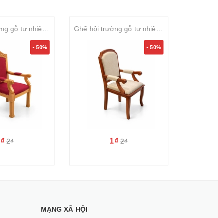
Ghế hội trường gỗ tự nhiên sơn PU bọc nỉ cao cấp SVGHT023
Ghế hội trường gỗ tự nhiên sơn PU bọc nỉ cao cấp SVGHT022
- 50%
- 50%
1₫
1₫
2₫
2₫
MẠNG XÃ HỘI