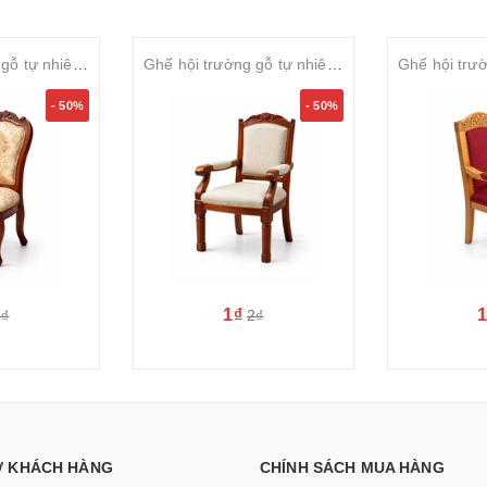
Ghế hội trường gỗ tự nhiên sơn PU bọc nỉ cao cấp SVGHT025
Ghế hội trường gỗ tự nhiên sơn PU bọc nỉ cao cấp SVGHT024
- 50%
- 50%
1₫
2₫
2₫
Ợ KHÁCH HÀNG
CHÍNH SÁCH MUA HÀNG