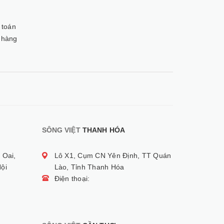
 toán
 hàng
SÔNG VIỆT
THANH HÓA
 Oai,
Lô X1, Cụm CN Yên Định, TT Quán
ội
Lào, Tỉnh Thanh Hóa
Điện thoại: