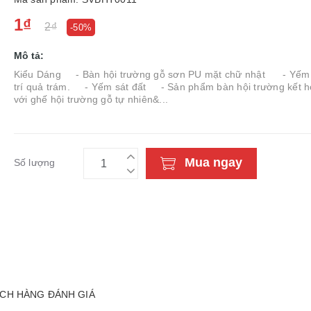
1₫
2₫
-50%
Mô tả:
Kiểu Dáng - Bàn hội trường gỗ sơn PU mặt chữ nhật - Yếm 
trí quả trám. - Yếm sát đất - Sản phẩm bàn hội trường kết 
với ghế hội trường gỗ tự nhiên&...
Mua ngay
Số lượng
CH HÀNG ĐÁNH GIÁ