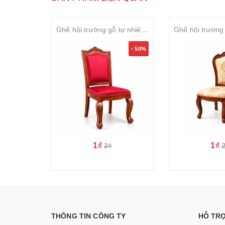
Ghế hội trường gỗ tự nhiên sơn PU bọc nỉ cao cấp SVGHT026
- 50%
1₫
1₫
2₫
THÔNG TIN CÔNG TY
HỖ TR