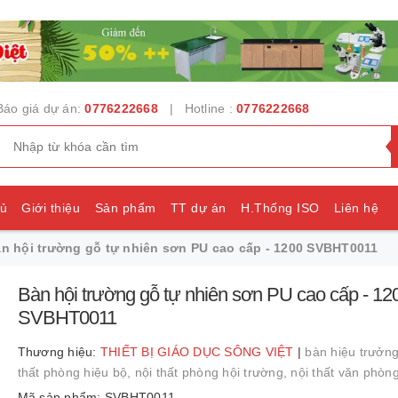
Báo giá dự án:
0776222668
| Hotline :
0776222668
hủ
Giới thiệu
Sản phẩm
TT dự án
H.Thống ISO
Liên hệ
n hội trường gỗ tự nhiên sơn PU cao cấp - 1200 SVBHT0011
e
Bàn hội trường gỗ tự nhiên sơn PU cao cấp - 12
SVBHT0011
Thương hiệu:
THIẾT BỊ GIÁO DỤC SÔNG VIỆT
|
bàn hiệu trưởn
thất phòng hiệu bộ,
nội thất phòng hội trường,
nội thất văn phòn
Mã sản phẩm: SVBHT0011