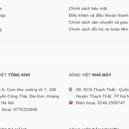
m
Chính sách bảo mật
hập
Điều khiện và điều khoản thanh
ý
Chính sách vận chuyển và giao
g
Chính sách đổi trả và hoàn tiền
IỆT
TỔNG KHO
SÔNG VIỆT
NHÀ MÁY
ố 6, Cụm kho xưởng số 7, 168
X8, KCN Thạch Thất - Quốc
yễn Công Thái, Đại Kim, Hoàng
Huyện Thạch Thất, TP Hà N
 Hà Nội
Điện thoại: 0246 2930747
n thoại: 0776222668