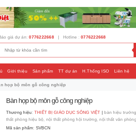
Báo giá dự án:
0776222668
| Hotline :
0776222668
hủ
Giới thiệu
Sản phẩm
TT dự án
H.Thống ISO
Liên hệ
n họp bộ môn gỗ công nghiệp
e
Bàn họp bộ môn gỗ công nghiệp
Thương hiệu:
THIẾT BỊ GIÁO DỤC SÔNG VIỆT
|
bàn hiệu trưởn
thất phòng hiệu bộ,
nội thất phòng hội trường,
nội thất văn phòn
Mã sản phẩm: SVBCN