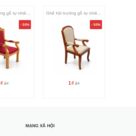
Ghế hội trường gỗ tự nhiên sơn PU bọc nỉ cao cấp SVGHT023
Ghế hội trường gỗ tự nhiên sơn PU bọc nỉ cao cấp SVGHT022
- 50%
- 50%
1₫
1₫
2₫
2₫
MẠNG XÃ HỘI