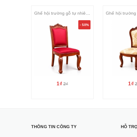
Ghế hội trường gỗ tự nhiên sơn PU bọc nỉ cao cấp SVGHT026
- 50%
1₫
1₫
2₫
THÔNG TIN CÔNG TY
HỖ TR