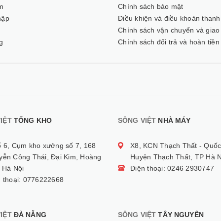
m
Chính sách bảo mật
hập
Điều khiện và điều khoản thanh
ý
Chính sách vận chuyển và giao
g
Chính sách đổi trả và hoàn tiền
IỆT
TỔNG KHO
SÔNG VIỆT
NHÀ MÁY
ố 6, Cụm kho xưởng số 7, 168
X8, KCN Thạch Thất - Quốc
yễn Công Thái, Đại Kim, Hoàng
Huyện Thạch Thất, TP Hà N
 Hà Nội
Điện thoại: 0246 2930747
n thoại: 0776222668
IỆT
ĐÀ NẴNG
SÔNG VIỆT
TÂY NGUYÊN