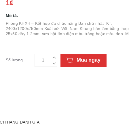
1₫
Mô tả:
Phòng KHXH – Kết hợp đa chức năng Bàn chữ nhật KT:
2400x1200x750mm Xuất xứ: Việt Nam Khung bàn làm bằng thép
25x50 dày 1.2mm, sơn bột tĩnh điện màu trắng hoặc màu đen. M
và chắn bàn sử dụng gỗ MFC. Bàn có 2 nắp hộp điện. Chất liệu:.
Mua ngay
Số lượng
CH HÀNG ĐÁNH GIÁ