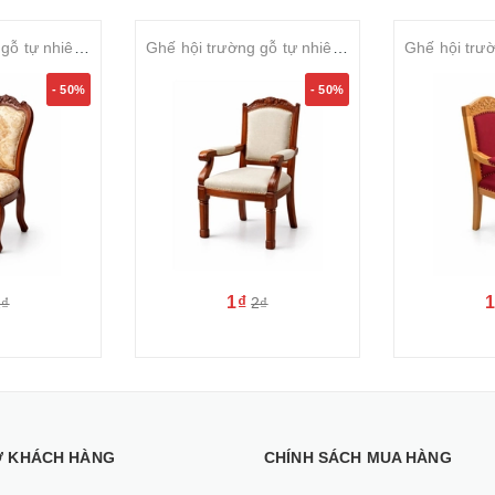
Ghế hội trường gỗ tự nhiên sơn PU bọc nỉ cao cấp SVGHT025
Ghế hội trường gỗ tự nhiên sơn PU bọc nỉ cao cấp SVGHT024
- 50%
- 50%
1₫
2₫
2₫
Ợ KHÁCH HÀNG
CHÍNH SÁCH MUA HÀNG