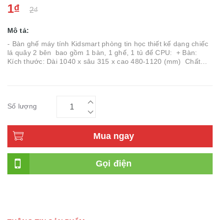
1₫
2₫
Mô tả:
- Bàn ghế máy tính Kidsmart phòng tin học thiết kế dạng chiếc
lá quây 2 bên bao gồm 1 bàn, 1 ghế, 1 tủ để CPU: + Bàn:
Kích thước: Dài 1040 x sâu 315 x cao 480-1120 (mm) Chất
liệu: Khung xương bằng gỗ tự nhiên , phủ ngoài kh...
Số lượng
Mua ngay
Gọi điện