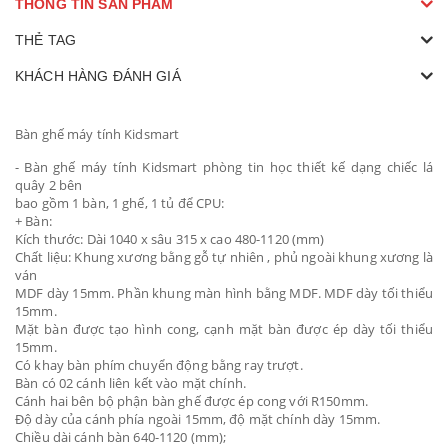
THÔNG TIN SẢN PHẨM
THẺ TAG
KHÁCH HÀNG ĐÁNH GIÁ
Bàn ghế máy tính Kidsmart
- Bàn ghế máy tính Kidsmart phòng tin học thiết kế dạng chiếc lá
quây 2 bên
bao gồm 1 bàn, 1 ghế, 1 tủ để CPU:
+ Bàn:
Kích thước: Dài 1040 x sâu 315 x cao 480-1120 (mm)
Chất liệu: Khung xương bằng gỗ tự nhiên , phủ ngoài khung xương là
ván
MDF dày 15mm. Phần khung màn hình bằng MDF. MDF dày tối thiểu
15mm.
Mặt bàn được tạo hình cong, cạnh mặt bàn được ép dày tối thiểu
15mm.
Có khay bàn phím chuyển động bằng ray trượt.
Bàn có 02 cánh liên kết vào mặt chính.
Cánh hai bên bộ phận bàn ghế được ép cong với R150mm.
Độ dày của cánh phía ngoài 15mm, độ mặt chính dày 15mm.
Chiều dài cánh bàn 640-1120 (mm);