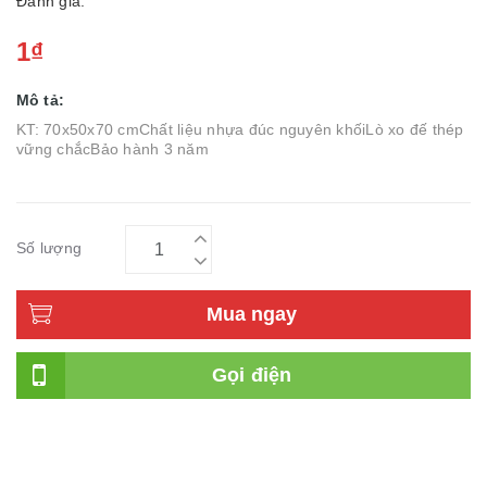
Đánh giá:
1₫
Mô tả:
KT: 70x50x70 cmChất liệu nhựa đúc nguyên khốiLò xo đế thép
vững chắcBảo hành 3 năm
Số lượng
Mua ngay
Gọi điện