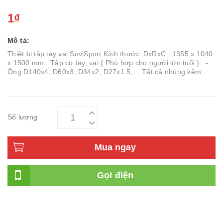
1₫
Mô tả:
Thiết bị tập tay vai SoviSport Kích thước: DxRxC : 1355 x 1040
x 1500 mm. Tập cơ tay, vai ( Phù hợp cho người lớn tuổi ). -
Ống D140x4, D60x3, D34x2, D27x1.5,… Tất cả nhúng kẽm
nóng - sơn tĩnh điện. Gắn cố định xuống nền. - Hai t...
Số lượng
Mua ngay
Gọi điện