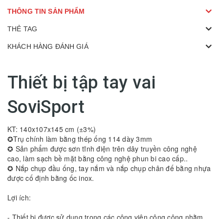
THÔNG TIN SẢN PHẨM
THẺ TAG
KHÁCH HÀNG ĐÁNH GIÁ
Thiết bị tập tay vai
SoviSport
KT: 140x107x145 cm (±3%)
✪Trụ chính làm bằng thép ống 114 dày 3mm
✪ Sản phẩm được sơn tĩnh điện trên dây truyền công nghệ
cao, làm sạch bề mặt bằng công nghệ phun bi cao cấp..
✪ Nắp chụp đầu ống, tay nắm và nắp chụp chân đế bằng nhựa
được cố định bằng ốc inox.
Lợi ích:
- Thiết bị được sử dụng trong các công viên công cộng nhằm