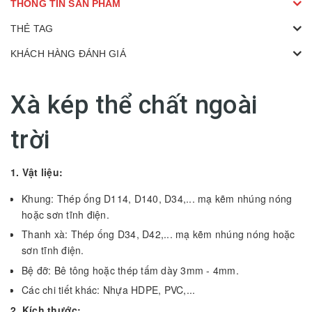
THÔNG TIN SẢN PHẨM
THẺ TAG
KHÁCH HÀNG ĐÁNH GIÁ
Xà kép thể chất ngoài
trời
1. Vật liệu:
Khung: Thép ống D114, D140, D34,... mạ kẽm nhúng nóng
hoặc sơn tĩnh điện.
Thanh xà: Thép ống D34, D42,... mạ kẽm nhúng nóng hoặc
sơn tĩnh điện.
Bệ đỡ: Bê tông hoặc thép tấm dày 3mm - 4mm.
Các chi tiết khác: Nhựa HDPE, PVC,...
2. Kích thước: