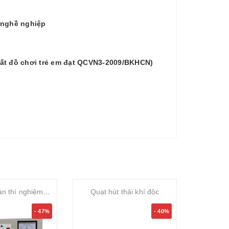
 nghề nghiệp
uất đồ chơi trẻ em đạt QCVN3-2009/BKHCN)
Bảng điện bàn thí nghiệm vật lý 2 đồng hồ
Quạt hút thải khí độc
- 47%
- 40%