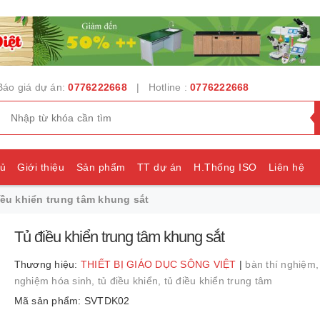
Báo giá dự án:
0776222668
| Hotline :
0776222668
hủ
Giới thiệu
Sản phẩm
TT dự án
H.Thống ISO
Liên hệ
iều khiển trung tâm khung sắt
e
Tủ điều khiển trung tâm khung sắt
Thương hiệu:
THIẾT BỊ GIÁO DỤC SÔNG VIỆT
|
bàn thí nghiệm
nghiệm hóa sinh,
tủ điều khiển,
tủ điều khiển trung tâm
Mã sản phẩm: SVTDK02