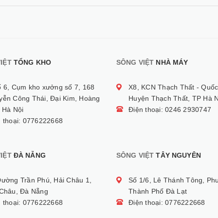
IỆT
TỔNG KHO
SÔNG VIỆT
NHÀ MÁY
ố 6, Cụm kho xưởng số 7, 168
X8, KCN Thạch Thất - Quốc
yễn Công Thái, Đại Kim, Hoàng
Huyện Thạch Thất, TP Hà N
 Hà Nội
Điện thoại: 0246 2930747
n thoại: 0776222668
IỆT
ĐÀ NẴNG
SÔNG VIỆT
TÂY NGUYÊN
Đường Trần Phú, Hải Châu 1,
Số 1/6, Lê Thánh Tông, Ph
 Châu, Đà Nẵng
Thành Phố Đà Lạt
n thoại: 0776222668
Điện thoại: 0776222668