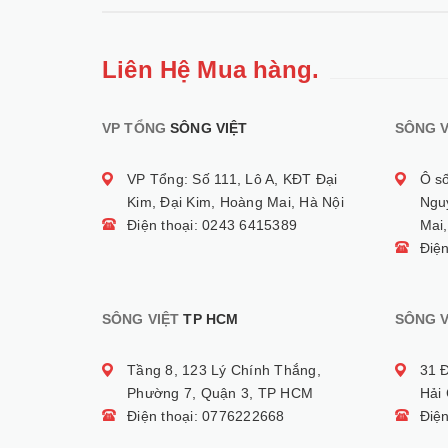
Liên Hệ Mua hàng.
VP TỔNG
SÔNG VIỆT
SÔNG V
VP Tổng: Số 111, Lô A, KĐT Đại
Ô s
Kim, Đại Kim, Hoàng Mai, Hà Nội
Ngu
Điện thoại: 0243 6415389
Mai,
Điệ
SÔNG VIỆT
TP HCM
SÔNG V
Tầng 8, 123 Lý Chính Thắng,
31 
Phường 7, Quận 3, TP HCM
Hải
Điện thoại: 0776222668
Điệ