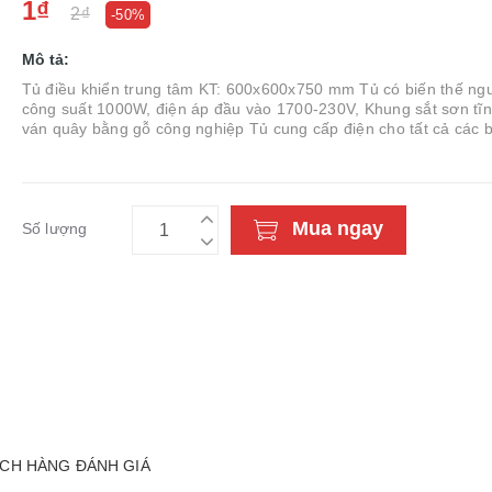
1₫
2₫
-50%
Mô tả:
Tủ điều khiển trung tâm KT: 600x600x750 mm Tủ có biến thế ng
công suất 1000W, điện áp đầu vào 1700-230V, Khung sắt sơn tĩn
ván quây bằng gỗ công nghiệp Tủ cung cấp điện cho tất cả các 
viên và học sinh Có aptomat chống giật
Mua ngay
Số lượng
CH HÀNG ĐÁNH GIÁ