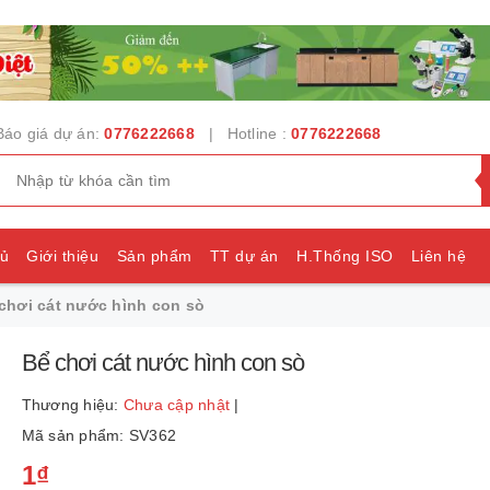
Báo giá dự án:
0776222668
| Hotline :
0776222668
hủ
Giới thiệu
Sản phẩm
TT dự án
H.Thống ISO
Liên hệ
chơi cát nước hình con sò
e
Bể chơi cát nước hình con sò
Thương hiệu:
Chưa cập nhật
|
Mã sản phẩm: SV362
1₫