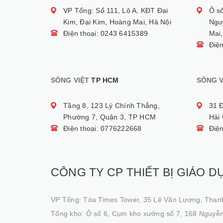
VP Tổng: Số 111, Lô A, KĐT Đại
Ô s
Kim, Đại Kim, Hoàng Mai, Hà Nội
Ngu
Điện thoại: 0243 6415389
Mai,
Điệ
SÔNG VIỆT
TP HCM
SÔNG V
Tầng 8, 123 Lý Chính Thắng,
31 
Phường 7, Quận 3, TP HCM
Hải
Điện thoại: 0776222668
Điệ
CÔNG TY CP THIẾT BỊ GIÁO D
VP Tổng: Tòa Times Tower, 35 Lê Văn Lương, Than
Tổng kho: Ô số 6, Cụm kho xưởng số 7, 168 Nguyễn