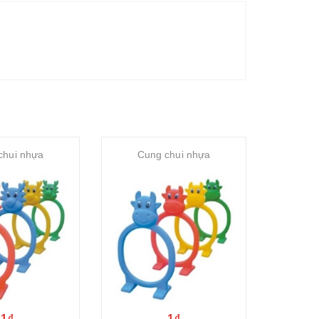
chui nhựa
Cung chui nhựa
Cu
1₫
1₫