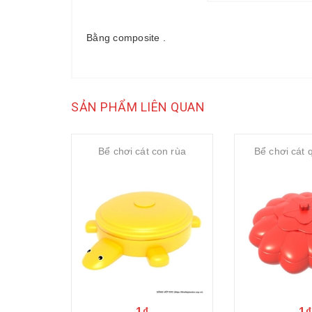
Bằng composite .
SẢN PHẨM LIÊN QUAN
Bể chơi cát con rùa
Bể chơi cát 
1₫
1₫