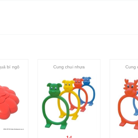
quả bí ngô
Cung chui nhựa
Cung 
1₫