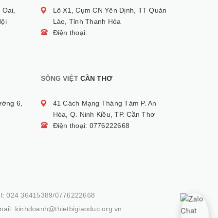
 Oai,
Lô X1, Cụm CN Yên Định, TT Quán
ội
Lào, Tỉnh Thanh Hóa
Điện thoại:
SÔNG VIỆT
CẦN THƠ
ường 6,
41 Cách Mạng Tháng Tám P. An
Hòa, Q. Ninh Kiều, TP. Cần Thơ
Điện thoại: 0776222668
el: 024 36415389/0776222668
ail: kinhdoanh@thietbigiaoduc.org.vn