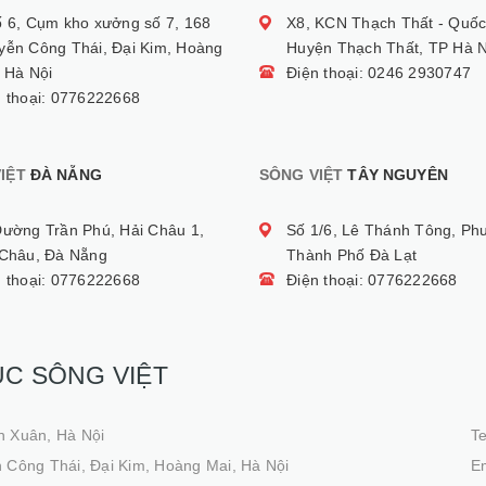
ố 6, Cụm kho xưởng số 7, 168
X8, KCN Thạch Thất - Quốc
yễn Công Thái, Đại Kim, Hoàng
Huyện Thạch Thất, TP Hà N
 Hà Nội
Điện thoại: 0246 2930747
n thoại: 0776222668
IỆT
ĐÀ NẴNG
SÔNG VIỆT
TÂY NGUYÊN
Đường Trần Phú, Hải Châu 1,
Số 1/6, Lê Thánh Tông, Ph
 Châu, Đà Nẵng
Thành Phố Đà Lạt
n thoại: 0776222668
Điện thoại: 0776222668
ỤC SÔNG VIỆT
h Xuân, Hà Nội
T
 Công Thái, Đại Kim, Hoàng Mai, Hà Nội
Em