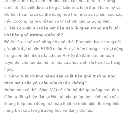
Vì đây là mối bận tâm lớn nhất của các nhà quản trị trường
quốc tế. Bài viết đưa ra lời giải kiến trúc hiện đại: Thẩm mỹ và
Độ bền hoàn toàn có thể dung hợp trên một sản phẩm cao cấp
nếu có công nghệ chế tạo cơ khí chính xác từ Sông Việt.
2. Tiêu chuẩn an toàn vật liệu nào là quan trọng nhất đối
với bàn ghế trường quốc tế?
Đó là tiêu chuẩn về nồng độ phát thải Formaldehyde trong cốt
gỗ (phải đạt chuẩn E1/E0 châu Âu) và hàm lượng kim loại nặng
trong sơn tĩnh điện (đạt chuẩn RoHS) để đảm bảo an toàn
tuyệt đối cho làn da, hệ hô hấp của học sinh khi tiếp xúc hàng
ngày.
3. Sông Việt có khả năng sản xuất bàn ghế trường học
theo màu sắc yêu cầu của dự án không?
Hoàn toàn có thể. Sông Việt sở hữu hệ thống buồng sơn tĩnh
điện tự động hiện đại tại Đà Lạt, cho phép tùy chỉnh màu sắc
khung thép theo đúng mã màu thiết kế nhận diện thương hiệu
riêng biệt của từng trường học và đại lý đối tác.