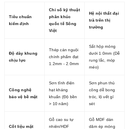
Chỉ số kỹ thuật
Hệ nội thất đại
Tiêu chuẩn
phân khúc
trà trên thị
kiểm định
quốc tế Sông
trường
Việt
Sắt hộp mỏng
Thép cán nguội
Độ dày khung
dưới 1.0mm (Dễ
chính phẩm đạt
chịu lực
rung lắc, móp
1.2mm - 2.0mm
méo)
Sơn tĩnh điện
Sơn phun thủ
Công nghệ
hạt kháng
công dễ bong
bảo vệ bề mặt
khuẩn (Độ bền
tróc, lộ vết gỉ
> 10 năm)
sét
Gỗ cao su tự
Gỗ MDF dán
Cốt liệu mặt
nhiên/HDF
dăm ép mỏng