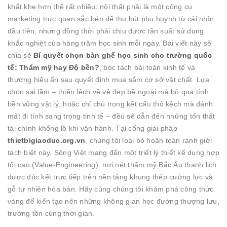
khắt khe hơn thế rất nhiều: nội thất phải là một công cụ
marketing trực quan sắc bén để thu hút phụ huynh từ cái nhìn
đầu tiên, nhưng đồng thời phải chịu được tần suất sử dụng
khắc nghiệt của hàng trăm học sinh mỗi ngày. Bài viết này sẽ
chia sẻ
Bí quyết chọn bàn ghế học sinh cho trường quốc
tế: Thẩm mỹ hay Độ bền?
, bóc tách bài toán kinh tế và
thương hiệu ẩn sau quyết định mua sắm cơ sở vật chất. Lựa
chọn sai lầm – thiên lệch về vẻ đẹp bề ngoài mà bỏ qua tính
bền vững vật lý, hoặc chỉ chú trọng kết cấu thô kệch mà đánh
mất đi tính sang trọng tinh tế – đều sẽ dẫn đến những tổn thất
tài chính khổng lồ khi vận hành. Tại cổng giải pháp
thietbigiaoduc.org.vn
, chúng tôi loại bỏ hoàn toàn ranh giới
tách biệt này. Sông Việt mang đến một triết lý thiết kế dung hợp
tối cao (Value-Engineering): nơi nét thẩm mỹ Bắc Âu thanh lịch
được đúc kết trực tiếp trên nền tảng khung thép cường lực và
gỗ tự nhiên hóa bản. Hãy cùng chúng tôi khám phá công thức
vàng để kiến tạo nên những không gian học đường thượng lưu,
trường tồn cùng thời gian.