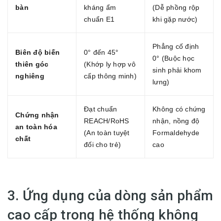
bàn
kháng ẩm
(Dễ phồng rộp
chuẩn E1
khi gặp nước)
Phẳng cố định
Biên độ biến
0° đến 45°
0° (Buộc học
thiên góc
(Khớp ly hợp vô
sinh phải khom
nghiêng
cấp thông minh)
lưng)
Đạt chuẩn
Không có chứng
Chứng nhận
REACH/RoHS
nhận, nồng độ
an toàn hóa
(An toàn tuyệt
Formaldehyde
chất
đối cho trẻ)
cao
3. Ứng dụng của dòng sản phẩm
cao cấp trong hệ thống không