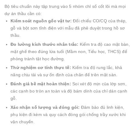
Bộ tiêu chuẩn này tập trung vào 5 nhóm chỉ số cốt lõi mà mọi
dự án thầu cần có:
Kiểm soát nguồn gốc vật tư:
Đối chiếu CO/CQ của thép,
gỗ và bột sơn tĩnh điện với mẫu đã phê duyệt trong hồ sơ
thầu.
Đo lường kích thước nhân trắc:
Kiểm tra độ cao mặt bàn,
mặt ghế theo đúng lứa tuổi (Mầm non, Tiểu học, THCS) để
phòng tránh tật học đường.
Thử nghiệm cơ tính thực tế:
Kiểm tra độ rung lắc, khả
năng chịu tải và sự ổn định của chân đế trên mặt sàn.
Đánh giá bề mặt hoàn thiện:
Soi xét độ mịn của lớp sơn,
các cạnh bo tròn an toàn và độ bám dính của chỉ dán cạnh
gỗ.
Xác nhận số lượng và đóng gói:
Đảm bảo đủ linh kiện,
phụ kiện đi kèm và quy cách đóng gói chống trầy xước khi
vận chuyển.