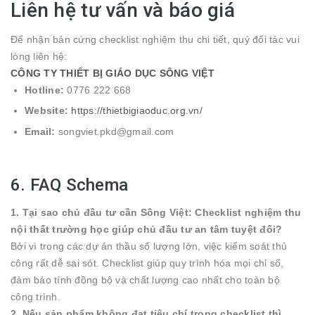
Liên hệ tư vấn và báo giá
Để nhận bản cứng checklist nghiệm thu chi tiết, quý đối tác vui
lòng liên hệ:
CÔNG TY THIẾT BỊ GIÁO DỤC SÔNG VIỆT
Hotline:
0776 222 668
Website:
https://thietbigiaoduc.org.vn/
Email:
songviet.pkd@gmail.com
6. FAQ Schema
1. Tại sao chủ đầu tư cần Sông Việt: Checklist nghiệm thu
nội thất trường học giúp chủ đầu tư an tâm tuyệt đối?
Bởi vì trong các dự án thầu số lượng lớn, việc kiểm soát thủ
công rất dễ sai sót. Checklist giúp quy trình hóa mọi chỉ số,
đảm bảo tính đồng bộ và chất lượng cao nhất cho toàn bộ
công trình.
2. Nếu sản phẩm không đạt tiêu chí trong checklist thì