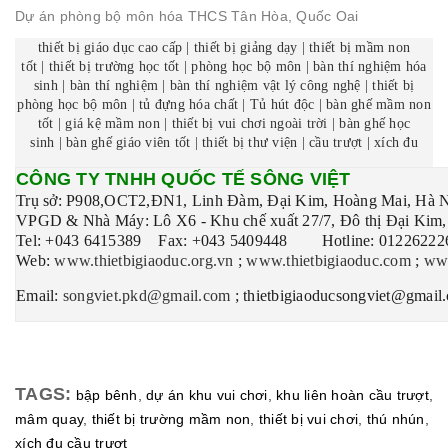
thiết bị giáo dục cao cấp
|
thiết bị giảng dạy
|
thiết bị mầm non
tốt
|
thiết bị trường học tốt
|
phòng học bộ môn
|
bàn thí nghiệm hóa
sinh
|
bàn thí nghiệm
|
bàn thí nghiệm vật lý công nghệ
|
thiết bị
phòng học bộ môn
|
tủ đựng hóa chất
|
Tủ hút độc
|
bàn ghế mầm non
tốt
|
giá kệ mầm non
|
thiết bị vui chơi ngoài trời
|
bàn ghế học
sinh
|
bàn ghế giáo viên tốt
|
thiết bị thư viện
|
cầu trượt
|
xích đu
CÔNG TY TNHH QUỐC TẾ SÔNG VIỆT
Trụ sở: P908,OCT2,ĐN1, Linh Đàm, Đại Kim, Hoàng Mai, Hà 
VPGD & Nhà Máy: Lô X6 - Khu chế xuất 27/7, Đô thị Đại Kim,
Tel: +043 6415389 Fax: +043 5409448 Hotline: 01226222
Web:
www.thietbigiaoduc.org.vn
;
www.thietbigiaoduc.com
;
www
Email:
songviet.pkd@gmail.com
; thietbigiaoducsongviet@gmail
TAGS:
bập bênh
,
dự án khu vui chơi
,
khu liên hoàn cầu trượt
,
mâm quay
,
thiết bị trường mầm non
,
thiết bị vui chơi
,
thú nhún
,
xích đu cầu trượt