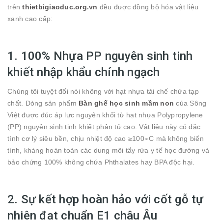
trên
thietbigiaoduc.org.vn
đều được đồng bộ hóa vật liệu
xanh cao cấp:
1. 100% Nhựa PP nguyên sinh tinh
khiết nhập khẩu chính ngạch
Chúng tôi tuyệt đối nói không với hạt nhựa tái chế chứa tạp
chất. Dòng sản phẩm
Bàn ghế học sinh mầm non
của Sông
Việt được đúc áp lực nguyên khối từ hạt nhựa Polypropylene
(PP) nguyên sinh tinh khiết phân tử cao. Vật liệu này có đặc
tính cơ lý siêu bền, chịu nhiệt độ cao
≥
10
0
∘
C
mà không biến
tính, kháng hoàn toàn các dung môi tẩy rửa y tế học đường và
bảo chứng 100% không chứa Phthalates hay BPA độc hại.
2. Sự kết hợp hoàn hảo với cốt gỗ tự
nhiên đạt chuẩn E1 châu Âu