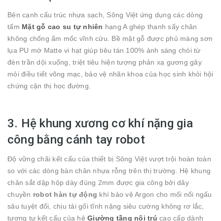
Bên cạnh cấu trúc nhựa sạch, Sông Việt ứng dụng các dòng
tấm
Mặt gỗ cao su tự nhiên
hạng A ghép thanh sấy chân
không chống ẩm mốc vĩnh cửu. Bề mặt gỗ được phủ màng sơn
lụa PU mờ Matte vi hạt giúp tiêu tán 100% ánh sáng chói từ
đèn trần dội xuống, triệt tiêu hiện tượng phản xạ gương gây
mỏi điều tiết võng mạc, bảo vệ nhãn khoa của học sinh khỏi hội
chứng cận thị học đường.
3. Hệ khung xương cơ khí nặng gia
công bằng cánh tay robot
Độ vững chãi kết cấu của thiết bị Sông Việt vượt trội hoàn toàn
so với các dòng bàn chân nhựa rỗng trên thị trường. Hệ khung
chân sắt dập hộp dày đúng
2
mm
được gia công bởi dây
chuyền
robot hàn tự động
khí bảo vệ Argon cho mối nối ngấu
sâu tuyệt đối, chịu tải gối tĩnh nặng siêu cường không rơ lắc,
tương tự kết cấu của hệ
Giường tầng nội trú
cao cấp dành