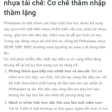
nhựa tái chế: Cơ chế thâm nhập
thầm lặng
Phthalates là một nhóm các hợp chất hóa học được bổ sung
vào quá trình chế biến nhựa nhằm biến cấu trúc phân tử nhựa
cứng, giòn trở nên dẻo dai, mềm mại và dễ tạo hình cơ học.
Trong các dòng nhựa tái chế thô sơ, nồng độ Phthalates (như
DEHP, DBP, BBP) thường vượt ngưỡng an toàn y tế hàng trăm
lần.
Cơ chế phơi nhiễm độc chất này diễn ra vô cùng thầm lặng
nhưng để lại hệ lụy lâm sàng cực kỳ nặng nề:
Phóng thích qua tiếp xúc nhiệt học và ma sát:
Khi trẻ
mầm non học tập, vui chơi, mồ hôi tay nóng ẩm tiếp xúc với
bề mặt nhựa kém chất lượng sẽ làm hòa tan các phân tử
Phthalates tự do. Khí độc này cũng liên tục bay hơi vào
không khí lớp học kín khi nhiệt độ phòng tăng cao.
Hành vi nhân trắc học đặc thù của lứa tuổi mầm non:
Trẻ từ 2 đến 5 tuổi thường có thói quen ngậm đồ chơi, tì má