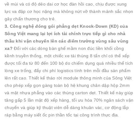
về mùi và có độ dẻo dai cơ học đàn hồi cao, chịu được xung
lực va đập cơ học nặng mà không nứt vỡ thành mảnh sắc nhọn
gây chấn thương cho trẻ.
3. Công nghệ đóng gói phẳng dẹt Knock-Down (KD) của
Sông Việt mang lại lợi ích tài chính trực tiếp gì cho nhà
thầu khi vận chuyển lên các điểm trường vùng sâu vùng
xa?
Đối với các dòng bàn ghế mầm non đúc liền khối cồng
kềnh truyền thống, một chiếc xe tải thùng 8 tấn chỉ có thể xếp
được tối đa từ 80 đến 100 bộ do chiếm dụng quá nhiều thể tích
lòng xe trống, đẩy chi phí logistics tính trên mỗi đầu sản phẩm
lên rất cao. Thiết kế tháo rời module thông minh của Sông Việt
cho phép xếp gọn gàng toàn bộ hệ khung chân dập hộp
2
mm
và mặt nhựa phẳng vào các thùng carton dẹt. Thiết kế này giúp
tăng gấp 5 lần mật độ xếp hàng, tối ưu hóa 70% ngân sách vận
chuyển và giúp kỹ thuật viên dễ dàng khuân vác, cơ động lắp
ráp bằng máy siết ốc pin thần tốc tại công trình thực địa.