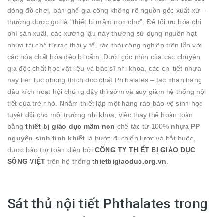
dòng đồ chơi, bàn ghế gia công không rõ nguồn gốc xuất xứ –
thường được gọi là "thiết bị mầm non chợ". Để tối ưu hóa chi
phí sản xuất, các xưởng lậu này thường sử dụng nguồn hạt
nhựa tái chế từ rác thải y tế, rác thải công nghiệp trộn lẫn với
các hóa chất hóa dẻo bị cấm. Dưới góc nhìn của các chuyên
gia độc chất học vật liệu và bác sĩ nhi khoa, các chi tiết nhựa
này liên tục phóng thích độc chất Phthalates – tác nhân hàng
đầu kích hoạt hội chứng dậy thì sớm và suy giảm hệ thống nội
tiết của trẻ nhỏ. Nhằm thiết lập một hàng rào bảo vệ sinh học
tuyệt đối cho môi trường nhi khoa, việc thay thế hoàn toàn
bằng
thiết bị giáo dục mầm non
chế tác từ 100%
nhựa PP
nguyên sinh tinh khiết
là bước đi chiến lược và bắt buộc,
được bảo trợ toàn diện bởi
CÔNG TY THIẾT BỊ GIÁO DỤC
SÔNG VIỆT
trên hệ thống
thietbigiaoduc.org.vn
.
Sát thủ nội tiết Phthalates trong