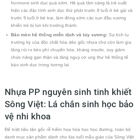
hormone sinh dục quá sớm. Hệ quả lâm sàng là trẻ xuất
hiện các đặc tính sinh dục thứ phát trước 8 tuổi ở bé gái và
trước 9 tuổi ở bé trai, làm đóng sớm các sụn đầu xương
khiến trẻ bị lùn khi trưởng thành.
Bào mòn hệ thống miễn dịch và tủy xương:
Sự tích tụ
trường kỳ của độc chất hóa dẻo gốc nhựa chợ còn làm gia
tăng rủi ro béo phì chuyển hóa, kháng insulin, suy giảm
chức năng gan thận và tăng nguy cơ ung thư hệ thống tế
bào sinh dục trong tương lai.
Nhựa PP nguyên sinh tinh khiết
Sông Việt: Lá chắn sinh học bảo
vệ nhi khoa
Để triệt tiêu tận gốc rễ hiểm họa hóa học học đường, toàn bộ
danh mục sản phẩm dành cho lứa tuổi mẫu giáo của Sông Việt