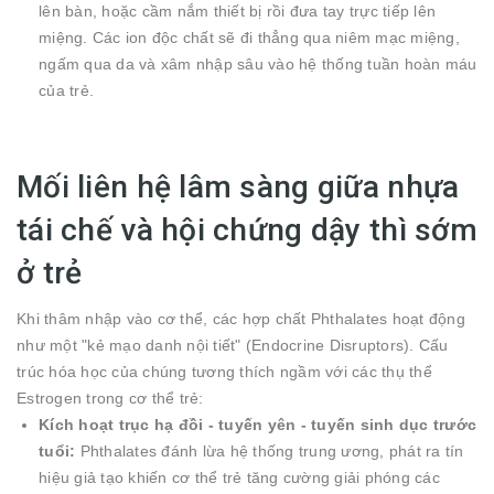
lên bàn, hoặc cầm nắm thiết bị rồi đưa tay trực tiếp lên
miệng. Các ion độc chất sẽ đi thẳng qua niêm mạc miệng,
ngấm qua da và xâm nhập sâu vào hệ thống tuần hoàn máu
của trẻ.
Mối liên hệ lâm sàng giữa nhựa
tái chế và hội chứng dậy thì sớm
ở trẻ
Khi thâm nhập vào cơ thể, các hợp chất Phthalates hoạt động
như một "kẻ mạo danh nội tiết" (Endocrine Disruptors). Cấu
trúc hóa học của chúng tương thích ngầm với các thụ thể
Estrogen trong cơ thể trẻ:
Kích hoạt trục hạ đồi - tuyến yên - tuyến sinh dục trước
tuổi:
Phthalates đánh lừa hệ thống trung ương, phát ra tín
hiệu giả tạo khiến cơ thể trẻ tăng cường giải phóng các