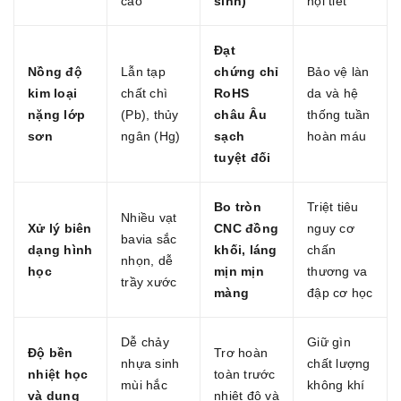
cao
sinh)
nội tiết
Đạt
Nồng độ
Lẫn tạp
chứng chỉ
Bảo vệ làn
kim loại
chất chì
RoHS
da và hệ
nặng lớp
(
P
b
), thủy
châu Âu
thống tuần
sơn
ngân (
H
g
)
sạch
hoàn máu
tuyệt đối
Bo tròn
Triệt tiêu
Nhiều vạt
Xử lý biên
CNC đồng
nguy cơ
bavia sắc
dạng hình
khối, láng
chấn
nhọn, dễ
học
mịn mịn
thương va
trầy xước
màng
đập cơ học
Dễ chảy
Giữ gìn
Độ bền
Trơ hoàn
nhựa sinh
chất lượng
nhiệt học
toàn trước
mùi hắc
không khí
và dung
nhiệt độ và