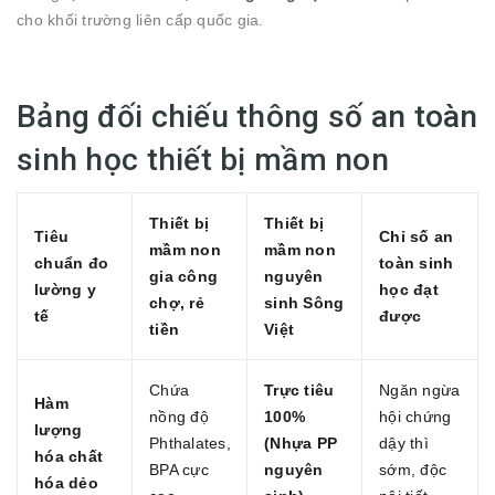
cho khối trường liên cấp quốc gia.
Bảng đối chiếu thông số an toàn
sinh học thiết bị mầm non
Thiết bị
Thiết bị
Tiêu
Chỉ số an
mầm non
mầm non
chuẩn đo
toàn sinh
gia công
nguyên
lường y
học đạt
chợ, rẻ
sinh Sông
tế
được
tiền
Việt
Chứa
Trực tiêu
Ngăn ngừa
Hàm
nồng độ
100%
hội chứng
lượng
Phthalates,
(Nhựa PP
dậy thì
hóa chất
BPA cực
nguyên
sớm, độc
hóa dẻo