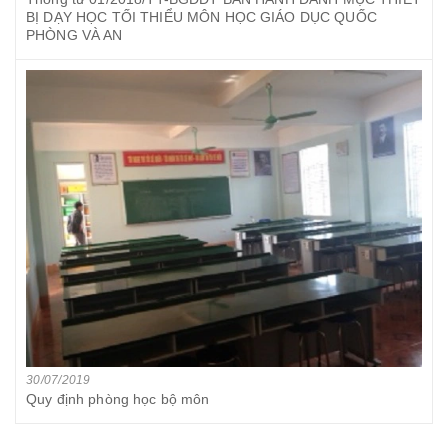
BỊ DẠY HỌC TỐI THIỂU MÔN HỌC GIÁO DỤC QUỐC
PHÒNG VÀ AN
30/07/2019
Quy định phòng học bộ môn