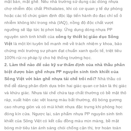
mặt bàn, mặt ghế. Nếu nhà trường sử dụng các dòng nhựa
chợ nhiễm độc chất Phthalates, khi có cơ quan y tế dự phòng
hoặc các tổ chức giám định độc lập tiến hành đo đạc chỉ số ô
nhiễm không khí trong nhà (IAQ), nồng độ độc chất vượt
ngưỡng sẽ lập tức bị phơi bày. Ứng dụng dòng nhựa PP
nguyên sinh tinh khiết của
công ty thiết bị giáo dục Sông
Việt
là một lời tuyên bố mạnh mẽ về trách nhiệm y khoa, bảo
chứng môi trường sư phạm đạt chuẩn xanh quốc tế, triệt tiêu
100% rủi ro pháp lý cho hệ thống trường học.
2. Làm thế nào để các kỹ sư thẩm định của nhà thầu phân
biệt được bàn ghế nhựa PP nguyên sinh tinh khiết của
Sông Việt với bàn ghế nhựa tái chế trôi nổi?
Nhà thầu có
thể dễ dàng phân định dựa trên hai giác quan cơ bản là thị giác
và khứu giác. Nhựa tái chế chứa tạp chất thường có bề mặt thô
ráp, xuất hiện các vệt loang màu bất thường, độ bóng gương
cao nhưng giòn và có mùi khét nhựa đặc trưng khi phòng học
đóng kín cửa. Ngược lại, sản phẩm nhựa PP nguyên sinh tinh
khiết của Sông Việt có kết cấu đồng màu mịn màng, bề mặt
bóng mờ tiêu tán ánh sáng chói chống cận thị, trơ hoàn toàn