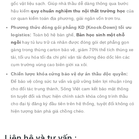
gốc vật liệu sạch. Giúp nhà thầu dễ dàng thông qua bước
hậu kiểm
quy chuẩn nghiệm thu nội thất trường học
của
cơ quan kiểm toán địa phương, giải ngân vốn trơn tru.
Phương thức đóng gói phẳng KD (Knock-Down) tối ưu
logistics:
Toàn bộ hệ bàn ghế,
Bàn học sinh một chỗ
ngồi
hay tủ lưu trữ cá nhân được đóng gói dẹt phẳng gọn
gàng trong thùng carton bảo vệ, giảm 70% thể tích thùng xe
tải, tối ưu hóa tối đa chi phí vận tải đường đèo dốc lên các
cụm trường vùng cao biên giới xa xôi.
Chiến lược khóa cứng bảo vệ dự án thầu độc quyền:
Để bảo vệ công sức tư vấn và giữ vững biên lợi nhuận ròng
cho đối tác trung thành, Sông Việt cam kết bảo mật thông
tin tuyệt đối và thực hiện chính sách khóa công trình thầu
cho đại lý đăng ký đầu tiên trên hệ thống, tuyệt đối không có
hiện tượng bán phá giá chồng chéo.
Liên hệ và tư vấn :