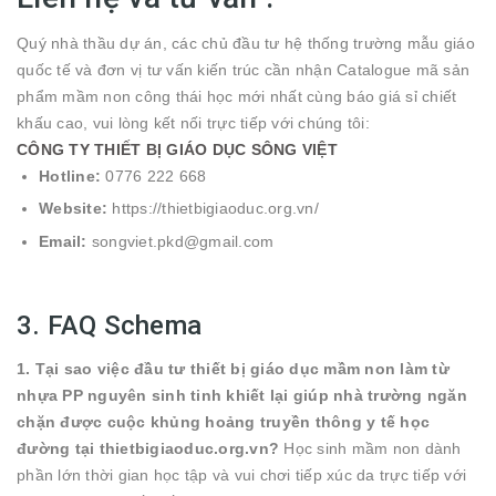
Quý nhà thầu dự án, các chủ đầu tư hệ thống trường mẫu giáo
quốc tế và đơn vị tư vấn kiến trúc cần nhận Catalogue mã sản
phẩm mầm non công thái học mới nhất cùng báo giá sỉ chiết
khấu cao, vui lòng kết nối trực tiếp với chúng tôi:
CÔNG TY THIẾT BỊ GIÁO DỤC SÔNG VIỆT
Hotline:
0776 222 668
Website:
https://thietbigiaoduc.org.vn/
Email:
songviet.pkd@gmail.com
3. FAQ Schema
1. Tại sao việc đầu tư thiết bị giáo dục mầm non làm từ
nhựa PP nguyên sinh tinh khiết lại giúp nhà trường ngăn
chặn được cuộc khủng hoảng truyền thông y tế học
đường tại thietbigiaoduc.org.vn?
Học sinh mầm non dành
phần lớn thời gian học tập và vui chơi tiếp xúc da trực tiếp với