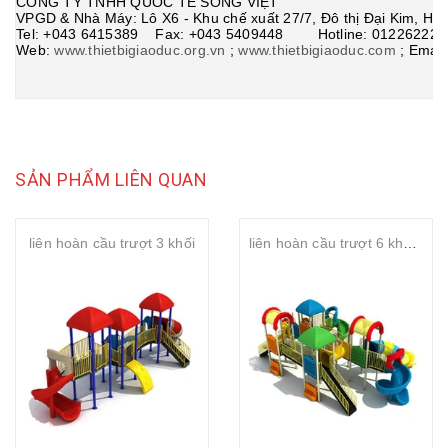
CÔNG TY TNHH QUỐC TẾ SÔNG VIỆT
VPGD & Nhà Máy: Lô X6 - Khu chế xuất 27/7, Đô thị Đại Kim, Ho
Tel: +043 6415389 Fax: +043 5409448 Hotline: 012262226
Web:
www.thietbigiaoduc.org.vn
;
www.thietbigiaoduc.com
;
Email
SẢN PHẨM LIÊN QUAN
liên hoàn cầu trượt 3 khối
liên hoàn cầu trượt 6 khối đa năng