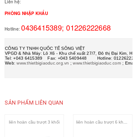
Liên hệ:
PHÒNG NHẬP KHẨU
0436415389; 01226222668
Hotline:
CÔNG TY TNHH QUỐC TẾ SÔNG VIỆT
VPGD & Nhà Máy: Lô X6 - Khu chế xuất 27/7, Đô thị Đại Kim, Ho
Tel: +043 6415389 Fax: +043 5409448 Hotline: 012262226
Web:
www.thietbigiaoduc.org.vn
;
www.thietbigiaoduc.com
;
Email
SẢN PHẨM LIÊN QUAN
liên hoàn cầu trượt 3 khối
liên hoàn cầu trượt 6 khối đa năng