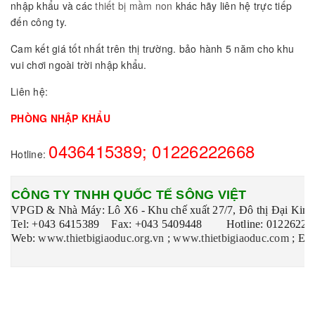
nhập khẩu và các
thiết bị mầm non
khác hãy liên hệ trực tiếp
đến công ty.
Cam kết giá tốt nhất trên thị trường. bảo hành 5 năm cho khu
vui chơi ngoài trời nhập khẩu.
Liên hệ:
PHÒNG NHẬP KHẨU
0436415389; 01226222668
Hotline:
CÔNG TY TNHH QUỐC TẾ SÔNG VIỆT
VPGD & Nhà Máy: Lô X6 - Khu chế xuất 27/7, Đô thị Đại Kim,
Tel: +043 6415389 Fax: +043 5409448 Hotline: 01226222
Web:
www.thietbigiaoduc.org.vn
;
www.thietbigiaoduc.com
;
Ema