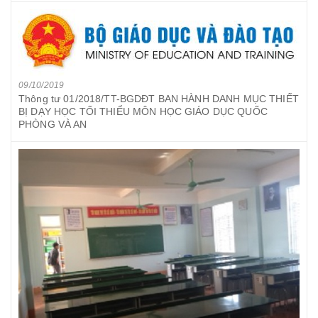
09/10/2019
Thông tư 01/2018/TT-BGDĐT BAN HÀNH DANH MỤC THIẾT
BỊ DẠY HỌC TỐI THIỂU MÔN HỌC GIÁO DỤC QUỐC
PHÒNG VÀ AN