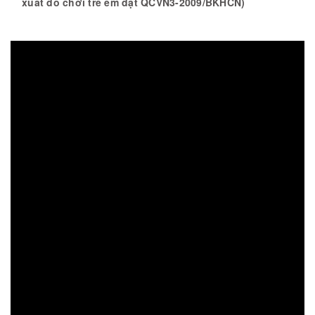
xuất đồ chơi trẻ em đạt QCVN3-2009/BKHCN)