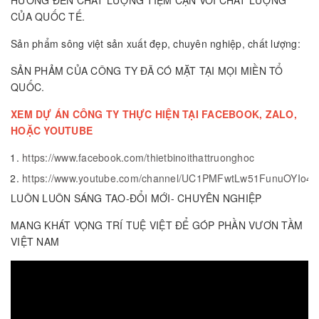
HƯỚNG ĐẾN CHẤT LƯỢNG TIỆM CẬN VỚI CHẤT LƯỢNG
CỦA QUỐC TẾ.
Sản phẩm sông việt sản xuất đẹp, chuyên nghiệp, chất lượng:
SẢN PHẢM CỦA CÔNG TY ĐÃ CÓ MẶT TẠI MỌI MIỀN TỔ
QUỐC.
XEM DỰ ÁN CÔNG TY THỰC HIỆN TẠI FACEBOOK, ZALO,
HOẶC YOUTUBE
https://www.facebook.com/thietbinoithattruonghoc
https://www.youtube.com/channel/UC1PMFwtLw51FunuOYIo40
LUÔN LUÔN SÁNG TAO-ĐỔI MỚI- CHUYÊN NGHIỆP
MANG KHÁT VỌNG TRÍ TUỆ VIỆT ĐỂ GÓP PHẦN VƯƠN TẦM
VIỆT NAM