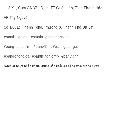
- Lô X1, Cụm CN Yên Định, TT Quán Lào, Tỉnh Thanh Hóa
VP Tây Nguyên:
Số 1/6, Lê Thánh Tông, Phường 6, Thành Phố Đà Lạt
#banthinghiem
;
#banthinghiemhoasinh
#banghehocsinh
;
#banvitinh
;
#banngoaingu
;
#bangchongloa
;
#banthinghiemly
;
#banvitinh
;
(Chi tiết nhựa nhập khẩu, khung sàn thép do công ty sx trong nước)