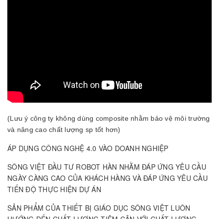
(Lưu ý công ty không dùng composite nhằm bảo vệ môi trường
và nâng cao chất lượng sp tốt hơn)
ÁP DỤNG CÔNG NGHỆ 4.0 VÀO DOANH NGHIỆP
SÔNG VIỆT ĐẦU TƯ ROBOT HÀN NHẰM ĐÁP ỨNG YÊU CẦU
NGÀY CÀNG CAO CỦA KHÁCH HÀNG VÀ ĐÁP ỨNG YÊU CẦU
TIẾN ĐỘ THỰC HIỆN DỰ ÁN
SẢN PHẨM CỦA THIẾT BỊ GIÁO DỤC SÔNG VIỆT LUÔN