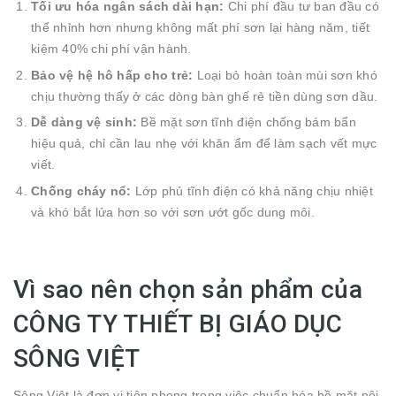
Tối ưu hóa ngân sách dài hạn:
Chi phí đầu tư ban đầu có
thể nhỉnh hơn nhưng không mất phí sơn lại hàng năm, tiết
kiệm 40% chi phí vận hành.
Bảo vệ hệ hô hấp cho trẻ:
Loại bỏ hoàn toàn mùi sơn khó
chịu thường thấy ở các dòng bàn ghế rẻ tiền dùng sơn dầu.
Dễ dàng vệ sinh:
Bề mặt sơn tĩnh điện chống bám bẩn
hiệu quả, chỉ cần lau nhẹ với khăn ẩm để làm sạch vết mực
viết.
Chống cháy nổ:
Lớp phủ tĩnh điện có khả năng chịu nhiệt
và khó bắt lửa hơn so với sơn ướt gốc dung môi.
Vì sao nên chọn sản phẩm của
CÔNG TY THIẾT BỊ GIÁO DỤC
SÔNG VIỆT
Sông Việt là đơn vị tiên phong trong việc chuẩn hóa bề mặt nội