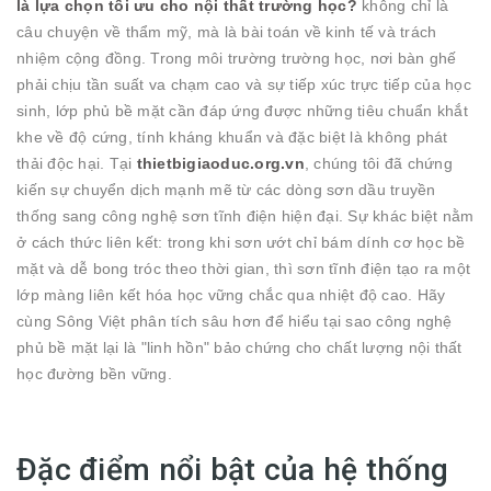
là lựa chọn tối ưu cho nội thất trường học?
không chỉ là
câu chuyện về thẩm mỹ, mà là bài toán về kinh tế và trách
nhiệm cộng đồng. Trong môi trường trường học, nơi bàn ghế
phải chịu tần suất va chạm cao và sự tiếp xúc trực tiếp của học
sinh, lớp phủ bề mặt cần đáp ứng được những tiêu chuẩn khắt
khe về độ cứng, tính kháng khuẩn và đặc biệt là không phát
thải độc hại. Tại
thietbigiaoduc.org.vn
, chúng tôi đã chứng
kiến sự chuyển dịch mạnh mẽ từ các dòng sơn dầu truyền
thống sang công nghệ sơn tĩnh điện hiện đại. Sự khác biệt nằm
ở cách thức liên kết: trong khi sơn ướt chỉ bám dính cơ học bề
mặt và dễ bong tróc theo thời gian, thì sơn tĩnh điện tạo ra một
lớp màng liên kết hóa học vững chắc qua nhiệt độ cao. Hãy
cùng Sông Việt phân tích sâu hơn để hiểu tại sao công nghệ
phủ bề mặt lại là "linh hồn" bảo chứng cho chất lượng nội thất
học đường bền vững.
Đặc điểm nổi bật của hệ thống