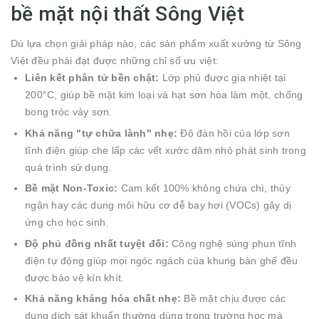
bề mặt nội thất Sông Việt
Dù lựa chọn giải pháp nào, các sản phẩm xuất xưởng từ Sông
Việt đều phải đạt được những chỉ số ưu việt:
Liên kết phân tử bền chặt:
Lớp phủ được gia nhiệt tại
200°C, giúp bề mặt kim loại và hạt sơn hòa làm một, chống
bong tróc vảy sơn.
Khả năng "tự chữa lành" nhẹ:
Độ đàn hồi của lớp sơn
tĩnh điện giúp che lấp các vết xước dăm nhỏ phát sinh trong
quá trình sử dụng.
Bề mặt Non-Toxic:
Cam kết 100% không chứa chì, thủy
ngân hay các dung môi hữu cơ dễ bay hơi (VOCs) gây dị
ứng cho học sinh.
Độ phủ đồng nhất tuyệt đối:
Công nghệ súng phun tĩnh
điện tự động giúp mọi ngóc ngách của khung bàn ghế đều
được bảo vệ kín khít.
Khả năng kháng hóa chất nhẹ:
Bề mặt chịu được các
dung dịch sát khuẩn thường dùng trong trường học mà