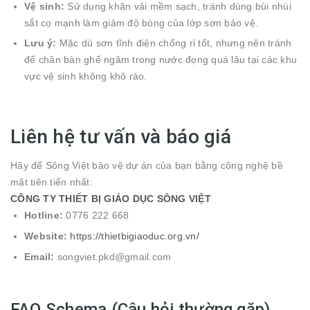
Vệ sinh:
Sử dụng khăn vải mềm sạch, tránh dùng bùi nhùi
sắt cọ mạnh làm giảm độ bóng của lớp sơn bảo vệ.
Lưu ý:
Mặc dù sơn tĩnh điện chống rỉ tốt, nhưng nên tránh
để chân bàn ghế ngâm trong nước đọng quá lâu tại các khu
vực vệ sinh không khô ráo.
Liên hệ tư vấn và báo giá
Hãy để Sông Việt bảo vệ dự án của bạn bằng công nghệ bề
mặt tiên tiến nhất:
CÔNG TY THIẾT BỊ GIÁO DỤC SÔNG VIỆT
Hotline:
0776 222 668
Website:
https://thietbigiaoduc.org.vn/
Email:
songviet.pkd@gmail.com
FAQ Schema (Câu hỏi thường gặp)