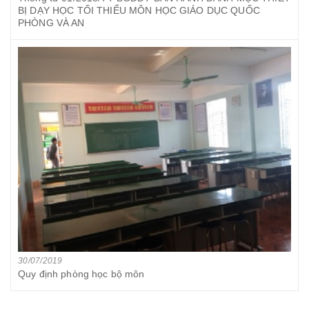
BỊ DẠY HỌC TỐI THIỂU MÔN HỌC GIÁO DỤC QUỐC
PHÒNG VÀ AN
30/07/2019
Quy định phòng học bộ môn