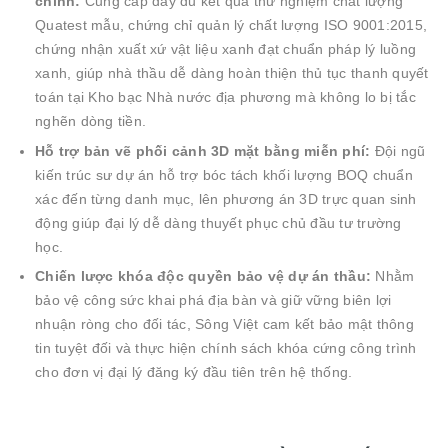
chỉnh:
Cung cấp đầy đủ kết quả thử nghiệm chất lượng
Quatest mẫu, chứng chỉ quản lý chất lượng ISO 9001:2015,
chứng nhận xuất xứ vật liệu xanh đạt chuẩn pháp lý luồng
xanh, giúp nhà thầu dễ dàng hoàn thiện thủ tục thanh quyết
toán tại Kho bạc Nhà nước địa phương mà không lo bị tắc
nghẽn dòng tiền.
Hỗ trợ bản vẽ phối cảnh 3D mặt bằng miễn phí:
Đội ngũ
kiến trúc sư dự án hỗ trợ bóc tách khối lượng BOQ chuẩn
xác đến từng danh mục, lên phương án 3D trực quan sinh
động giúp đại lý dễ dàng thuyết phục chủ đầu tư trường
học.
Chiến lược khóa độc quyền bảo vệ dự án thầu:
Nhằm
bảo vệ công sức khai phá địa bàn và giữ vững biên lợi
nhuận ròng cho đối tác, Sông Việt cam kết bảo mật thông
tin tuyệt đối và thực hiện chính sách khóa cứng công trình
cho đơn vị đại lý đăng ký đầu tiên trên hệ thống.