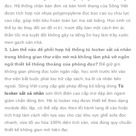
đọc. Hệ thống chân bàn đơn và bàn hình thang của Sông Việt
được tích hợp nút nhựa polypropylene đúc bọc cao su chịu lực
cao cấp, giúp triệt tiêu hoàn toàn lực ma sát loãng. Học sinh có
thể tự do thay đổi sơ đồ vị trí, trượt đẩy bàn một cách êm ái,
thần tốc mà tuyệt đối không gây ra tiếng ồn hay làm trầy xước
men gạch sàn nhà.
3. Làm thế nào để phối hợp hệ thống tủ locker sắt cá nhân
trong không gian thư viện mở mà không làm phá vỡ ngôn
ngữ thiết kế thông thoáng của phòng đọc?
Để giữ gìn
không gian phòng đọc luôn ngăn nắp, học sinh trước khi vào
thư viện bắt buộc phải lưu trữ cặp sách, ba lô cá nhân bên
ngoài. Sông Việt cung cấp giải pháp đồng bộ bằng dòng
Tủ
locker sắt cá nhân
sơn tĩnh điện cao cấp mờ dập âm ngàm
giảm chấn đóng êm. Hệ tủ locker này được thiết kế theo dạng
module độc lập, có thể xếp dọc theo lối hành lang đi vào hoặc
tích hợp làm vách nền tựa sau cho các khu vực ghế sofa đọc
nhanh, vừa tối ưu hóa 100% diện tích sàn, vừa đúng quy chuẩn
thiết kế không gian mở hiện đại.