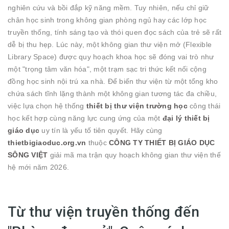
nghiên cứu và bồi đắp kỹ năng mềm. Tuy nhiên, nếu chỉ giữ
chân học sinh trong không gian phòng ngủ hay các lớp học
truyền thống, tính sáng tạo và thói quen đọc sách của trẻ sẽ rất
dễ bị thu hẹp. Lúc này, một không gian thư viện mở (Flexible
Library Space) được quy hoạch khoa học sẽ đóng vai trò như
một "trọng tâm văn hóa", một trạm sạc tri thức kết nối cộng
đồng học sinh nội trú xa nhà. Để biến thư viện từ một tổng kho
chứa sách tĩnh lặng thành một không gian tương tác đa chiều,
việc lựa chọn hệ thống
thiết bị thư viện trường học
công thái
học kết hợp cùng năng lực cung ứng của một
đại lý thiết bị
giáo dục
uy tín là yếu tố tiên quyết. Hãy cùng
thietbigiaoduc.org.vn
thuộc
CÔNG TY THIẾT BỊ GIÁO DỤC
SÔNG VIỆT
giải mã ma trận quy hoạch không gian thư viện thế
hệ mới năm 2026.
Từ thư viện truyền thống đến