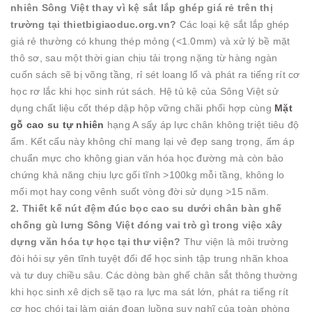
nhiên Sông Việt thay vì kệ sắt lắp ghép giá rẻ trên thị
trường tại thietbigiaoduc.org.vn?
Các loại kệ sắt lắp ghép
giá rẻ thường có khung thép mỏng (
<
1.0
mm
) và xử lý bề mặt
thô sơ, sau một thời gian chịu tải trọng nặng từ hàng ngàn
cuốn sách sẽ bị võng tầng, rỉ sét loang lổ và phát ra tiếng rít cơ
học rơ lắc khi học sinh rút sách. Hệ tủ kệ của Sông Việt sử
dụng chất liệu cốt thép dập hộp vững chãi phối hợp cùng
Mặt
gỗ cao su tự nhiên
hạng A sấy áp lực chân không triệt tiêu độ
ẩm. Kết cấu này không chỉ mang lại vẻ đẹp sang trọng, ấm áp
chuẩn mực cho không gian văn hóa học đường mà còn bảo
chứng khả năng chịu lực gối tĩnh
>
100
kg
mỗi tầng, không lo
mối mọt hay cong vênh suốt vòng đời sử dụng
>
15
năm.
2. Thiết kế nút đệm đúc bọc cao su dưới chân bàn ghế
chống gù lưng Sông Việt đóng vai trò gì trong việc xây
dựng văn hóa tự học tại thư viện?
Thư viện là môi trường
đòi hỏi sự yên tĩnh tuyệt đối để học sinh tập trung nhãn khoa
và tư duy chiều sâu. Các dòng bàn ghế chân sắt thông thường
khi học sinh xê dịch sẽ tạo ra lực ma sát lớn, phát ra tiếng rít
cơ học chói tai làm gián đoạn luồng suy nghĩ của toàn phòng