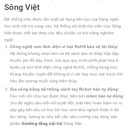
Sông Việt
Để chống chịu được tần suất sử dụng liên tục của hàng ngàn
học sinh nội trú vùng cao, hệ thống nội thất thư viện của Sông
Việt được chế tạo theo các tiêu chuẩn cơ khí nặng nghiêm
ngặt:
Công nghệ sơn tĩnh điện vi hạt RoHS bảo vệ lõi thép:
Hệ thống khung chân bàn và kệ sách làm từ thép hộp dập
khuôn phi 90 dày
2
mm
, trải qua quy trình phốt phát hóa 6
bước và sơn tĩnh điện công nghệ RoHS, chống bong tróc,
kháng khuẩn, tuyệt đối không bị rỉ sét hay mục nát trước khí
hậu ẩm sương muối vùng biên thùy.
Gia công bằng hệ thống cánh tay Robot hàn tự động:
Các mối nối chịu lực được thực hiện bởi
robot hàn tự động
cho độ ngấu sâu mối nối tuyệt đối, triệt tiêu hoàn toàn rủi ro
sập gãy kết cấu cơ học khi học sinh đùa nghịch hoặc tì đè
lực nặng, tương tự như kết cấu siêu cường của dòng sản
phẩm
Giường tầng nội trú
Sông Việt.