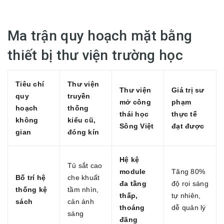
Ma trận quy hoạch mặt bằng
thiết bị thư viện trường học
Tiêu chí
Thư viện
Thư viện
Giá trị sư
quy
truyền
mở công
phạm
hoạch
thống
thái học
thực tế
không
kiểu cũ,
Sông Việt
đạt được
gian
đóng kín
Hệ kệ
Tủ sắt cao
module
Tăng 80%
Bố trí hệ
che khuất
đa tầng
độ rọi sáng
thống kệ
tầm nhìn,
thấp,
tự nhiên,
sách
cản ánh
thoáng
dễ quản lý
sáng
đãng