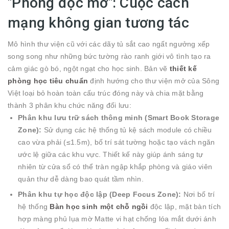
"Phòng đọc mở": Cuộc cách
mạng không gian tương tác
Mô hình thư viện cũ với các dãy tủ sắt cao ngất ngưởng xếp
song song như những bức tường rào ranh giới vô tình tạo ra
cảm giác gò bó, ngột ngạt cho học sinh. Bản vẽ
thiết kế
phòng học tiêu chuẩn
định hướng cho thư viện mở của Sông
Việt loại bỏ hoàn toàn cấu trúc đóng này và chia mặt bằng
thành 3 phân khu chức năng đối lưu:
Phân khu lưu trữ sách thông minh (Smart Book Storage
Zone):
Sử dụng các hệ thống tủ kệ sách module có chiều
cao vừa phải (
≤
1.5
m
), bố trí sát tường hoặc tạo vách ngăn
ước lệ giữa các khu vực. Thiết kế này giúp ánh sáng tự
nhiên từ cửa sổ có thể tràn ngập khắp phòng và giáo viên
quản thư dễ dàng bao quát tầm nhìn.
Phân khu tự học độc lập (Deep Focus Zone):
Nơi bố trí
hệ thống
Bàn học sinh một chỗ ngồi
độc lập, mặt bàn tích
hợp màng phủ lụa mờ Matte vi hạt chống lóa mắt dưới ánh