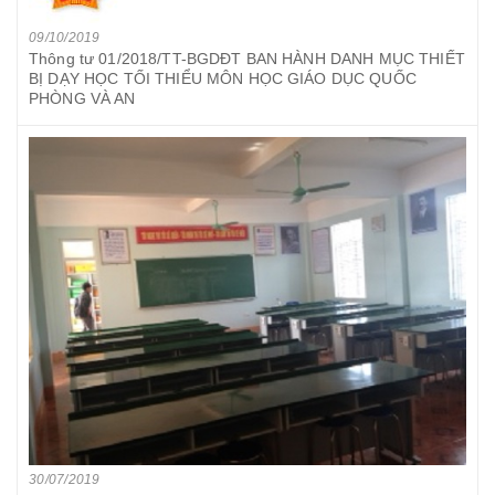
09/10/2019
Thông tư 01/2018/TT-BGDĐT BAN HÀNH DANH MỤC THIẾT
BỊ DẠY HỌC TỐI THIỂU MÔN HỌC GIÁO DỤC QUỐC
PHÒNG VÀ AN
30/07/2019