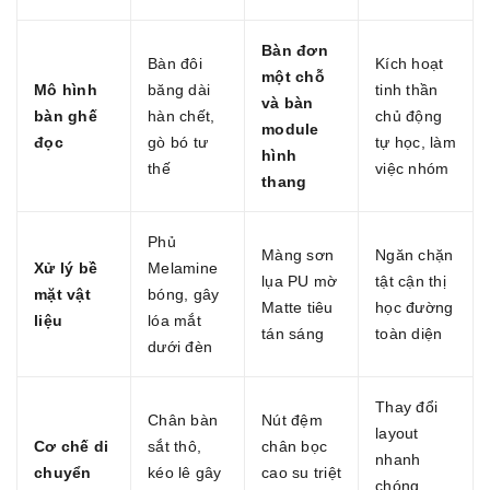
Bàn đơn
Bàn đôi
Kích hoạt
một chỗ
Mô hình
băng dài
tinh thần
và bàn
bàn ghế
hàn chết,
chủ động
module
đọc
gò bó tư
tự học, làm
hình
thế
việc nhóm
thang
Phủ
Màng sơn
Ngăn chặn
Xử lý bề
Melamine
lụa PU mờ
tật cận thị
mặt vật
bóng, gây
Matte tiêu
học đường
liệu
lóa mắt
tán sáng
toàn diện
dưới đèn
Thay đổi
Chân bàn
Nút đệm
layout
Cơ chế di
sắt thô,
chân bọc
nhanh
chuyển
kéo lê gây
cao su triệt
chóng,