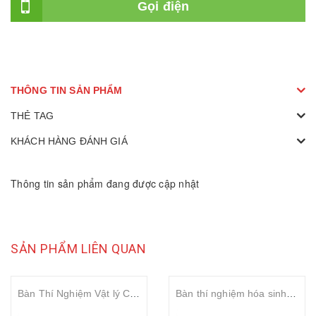
Gọi điện
THÔNG TIN SẢN PHẨM
THẺ TAG
KHÁCH HÀNG ĐÁNH GIÁ
Thông tin sản phẩm đang được cập nhật
SẢN PHẨM LIÊN QUAN
Bàn Thí Nghiệm Vật lý Công Nghệ mặt HPL Compact
Bàn thí nghiệm hóa sinh mặt HPL compact- chậu nhựa vòi inox chịu axit