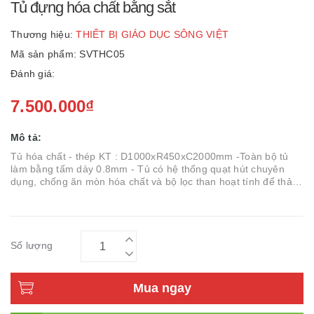
Tủ đựng hóa chất bằng sắt
Thương hiệu:
THIẾT BỊ GIÁO DỤC SÔNG VIỆT
Mã sản phẩm: SVTHC05
Đánh giá:
7.500.000₫
Mô tả:
Tủ hóa chất - thép KT : D1000xR450xC2000mm -Toàn bộ tủ
làm bằng tấm dày 0.8mm - Tủ có hệ thống quạt hút chuyên
dụng, chống ăn mòn hóa chất và bộ lọc than hoạt tính để thải
ra ngoài là khí sạch, - Tủ có hệ thống đèn neon chiếu sáng.
Đèn có
Số lượng
Mua ngay