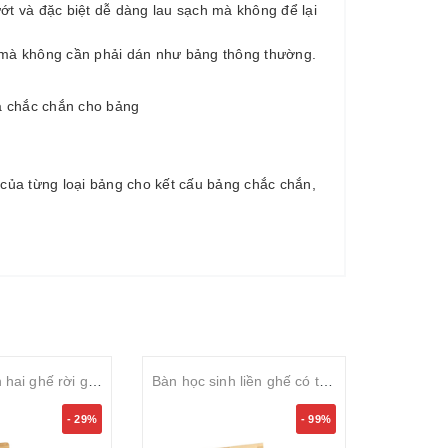
ướt và đặc biệt dễ dàng lau sạch mà không để lại
g mà không cần phải dán như bảng thông thường.
à chắc chắn cho bảng
ủa từng loại bảng cho kết cấu bảng chắc chắn,
Bàn học sinh hai ghế rời gỗ cao su
Bàn học sinh liền ghế có tựa gỗ cao su ghép thanh phủ PU
- 29%
- 99%