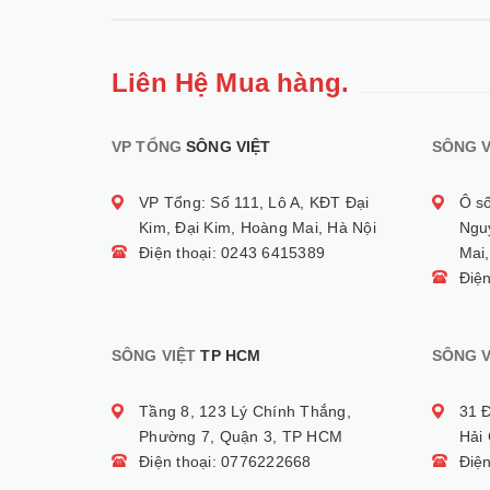
Liên Hệ Mua hàng.
VP TỔNG
SÔNG VIỆT
SÔNG V
VP Tổng: Số 111, Lô A, KĐT Đại
Ô s
Kim, Đại Kim, Hoàng Mai, Hà Nội
Ngu
Điện thoại: 0243 6415389
Mai,
Điệ
SÔNG VIỆT
TP HCM
SÔNG V
Tầng 8, 123 Lý Chính Thắng,
31 
Phường 7, Quận 3, TP HCM
Hải
Điện thoại: 0776222668
Điệ