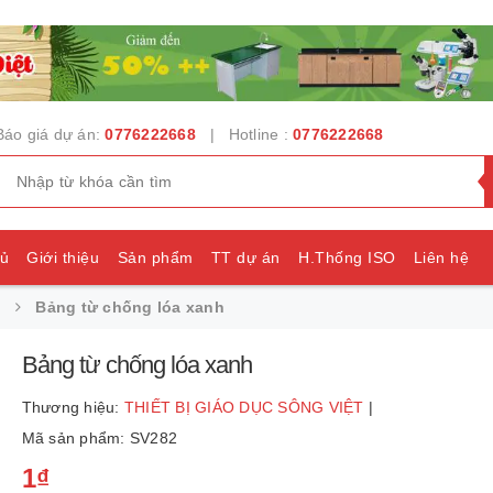
Báo giá dự án:
0776222668
| Hotline :
0776222668
hủ
Giới thiệu
Sản phẩm
TT dự án
H.Thống ISO
Liên hệ
Bảng từ chống lóa xanh
e
Bảng từ chống lóa xanh
Thương hiệu:
THIẾT BỊ GIÁO DỤC SÔNG VIỆT
|
Mã sản phẩm: SV282
1₫