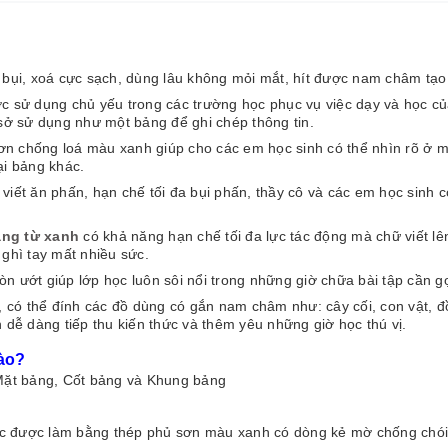
 bụi, xoá cực sạch, dùng lâu không mỏi mắt, hít được nam châm tạ
ợc sử dụng chủ yếu trong các trường học phục vụ việc dạy và học củ
ở sử dụng như một bảng để ghi chép thông tin.
 chống loá màu xanh giúp cho các em học sinh có thể nhìn rõ ở mọi 
ại bảng khác.
viết ăn phấn, hạn chế tối đa bụi phấn, thầy cô và các em học sinh 
ng từ xanh
có khả năng hạn chế tối đa lực tác động mà chữ viết l
 ghì tay mất nhiều sức.
n ướt giúp lớp học luôn sôi nổi trong những giờ chữa bài tập cần gọ
có thể đính các đồ dùng có gắn nam châm như: cây cối, con vật, đồ 
h dễ dàng tiếp thu kiến thức và thêm yêu những giờ học thú vị.
ào?
ặt bảng, Cốt bảng và Khung bảng
c được làm bằng thép phủ sơn màu xanh có dòng kẻ mờ chống chói 