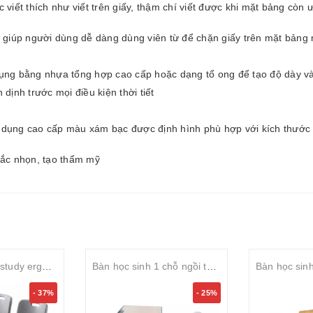
viết thích như viết trên giấy, thậm chí viết được khi mặt bảng còn 
h giúp người dùng dễ dàng dùng viên từ để chặn giấy trên mặt bản
dụng bằng nhựa tổng hợp cao cấp hoặc dạng tổ ong để tạo độ dày v
dịnh trước mọi điều kiện thời tiết
dụng cao cấp màu xám bạc được định hình phù hợp với kích thước c
sắc nhọn, tạo thẩm mỹ
Bàn học sinh S-study ergonomic 2 chỗ ngồi tăng chỉnh chiều cao mặt gỗ MDF phủ Melamin
Bàn học sinh 1 chỗ ngồi tăng chỉnh
- 37%
- 25%