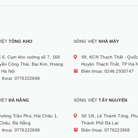
IỆT
TỔNG KHO
SÔNG VIỆT
NHÀ MÁY
ố 6, Cụm kho xưởng số 7, 168
X8, KCN Thạch Thất - Quốc
yễn Công Thái, Đại Kim, Hoàng
Huyện Thạch Thất, TP Hà N
 Hà Nội
Điện thoại: 0246 2930747
n thoại: 0776222668
IỆT
ĐÀ NẴNG
SÔNG VIỆT
TÂY NGUYÊN
Đường Trần Phú, Hải Châu 1,
Số 1/6, Lê Thánh Tông, Ph
 Châu, Đà Nẵng
Thành Phố Đà Lạt
n thoại: 0776222668
Điện thoại: 0776222668