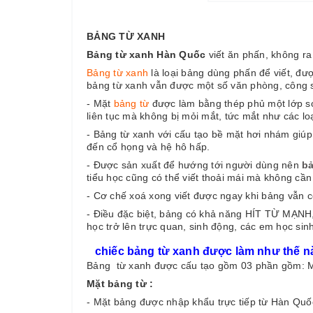
BẢNG TỪ XANH
Bảng từ xanh Hàn Quốc
viết ăn phấn, không ra
Bảng từ xanh
là loại bảng dùng phấn để viết, đư
bảng từ xanh vẫn được một số văn phòng, công s
- Mặt
bảng từ
được làm bằng thép phủ một lớp sơn
liên tục mà không bị mỏi mắt, tức mắt như các lo
- Bảng từ xanh với cấu tạo bề mặt hơi nhám giúp 
đến cổ họng và hệ hô hấp.
- Được sản xuất để hướng tới người dùng nên
bả
tiểu học cũng có thể viết thoải mái mà không cần
- Cơ chế xoá xong viết được ngay khi bảng vẫn cò
- Điều đặc biệt, bảng có khả năng HÍT TỪ MẠNH, 
học trở lên trực quan, sinh động, các em học sin
chiếc bảng từ xanh được làm như thế n
Bảng từ xanh được cấu tạo gồm 03 phần gồm: M
Mặt bảng từ :
- Mặt bảng được nhập khẩu trực tiếp từ Hàn Quố