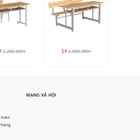
₫
1₫
1.350.
1.200.000₫
1.000.000₫
MẠNG XÃ HỘI
 toán
 hàng