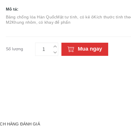
Mô tả:
Bảng chống lóa Hàn QuốcMặt tư tính, có kẻ ôKích thước tính the
M2Khung nhôm, có khay để phấn
Mua ngay
Số lượng
CH HÀNG ĐÁNH GIÁ