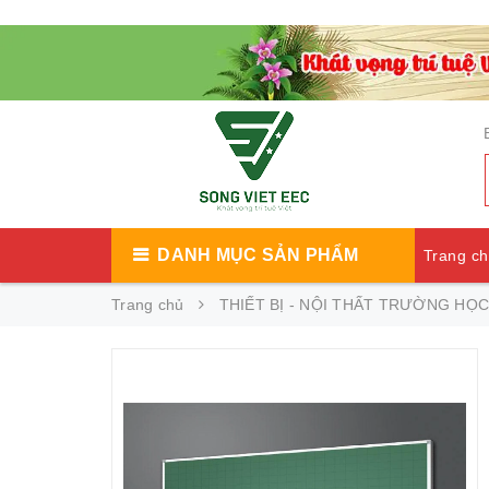
DANH MỤC SẢN PHẨM
Trang c
Trang chủ
THIẾT BỊ - NỘI THẤT TRƯỜNG HỌC
Catalog